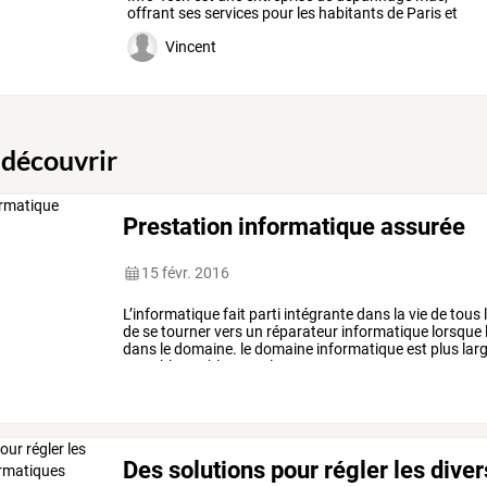
offrant
ses
services
pour
les
habitants
de
Paris
et
de
…
Vincent
 découvrir
Prestation informatique assurée
15 févr. 2016
L’informatique
fait
parti
intégrante
dans
la
vie
de
tous
de
se
tourner
vers
un
réparateur
informatique
lorsque
dans
le
domaine.
le
domaine
informatique
est
plus
lar
portables,
tablettes,…
les
…
Des solutions pour régler les dive