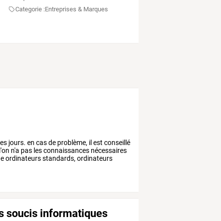
Categorie :
Entreprises & Marques
les
jours.
en
cas
de
problème,
il
est
conseillé
l'on
n'a
pas
les
connaissances
nécessaires
ge
ordinateurs
standards,
ordinateurs
rs soucis informatiques