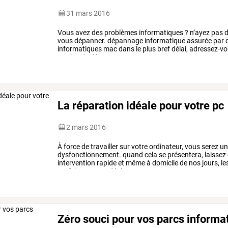
31 mars 2016
Vous
avez
des
problèmes
informatiques
?
n’ayez
pas
d
vous
dépanner.
dépannage
informatique
assurée
par
informatiques
mac
dans
le
plus
bref
délai,
adressez-v
service
de
dépannage
…
La réparation idéale pour votre pc
2 mars 2016
À
force
de
travailler
sur
votre
ordinateur,
vous
serez
u
dysfonctionnement.
quand
cela
se
présentera,
laissez
intervention
rapide
et
même
à
domicile
de
nos
jours,
le
parfaitement
se
déplacer
…
Zéro souci pour vos parcs informa