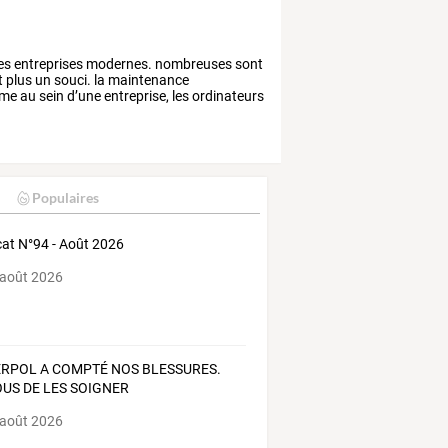
es
entreprises
modernes.
nombreuses
sont
t
plus
un
souci.
la
maintenance
sme
au
sein
d’une
entreprise,
les
ordinateurs
Populaires
at N°94 - Août 2026
 août 2026
ERPOL A COMPTÉ NOS BLESSURES.
OUS DE LES SOIGNER
 août 2026