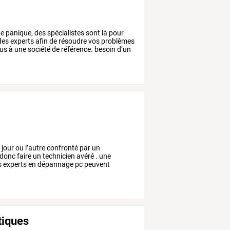
e
panique,
des
spécialistes
sont
là
pour
des
experts
afin
de
résoudre
vos
problèmes
ous
à
une
société
de
référence.
besoin
d’un
n
jour
ou
l’autre
confronté
par
un
donc
faire
un
technicien
avéré
.
une
s
experts
en
dépannage
pc
peuvent
tiques