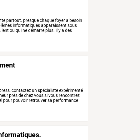
nte
partout.
presque
chaque
foyer
a
besoin
blèmes
informatiques
apparaissent
sous
s
lent
ou
qui
ne
démarre
plus.
il
y
a
des
ement
press,
contactez
un
spécialiste
expérimenté
neur
près
de
chez
vous
si
vous
rencontrez
el
pour
pouvoir
retrouver
sa
performance
nformatiques.