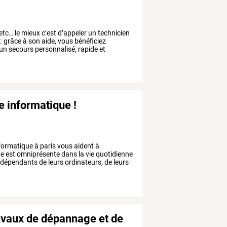
etc…
le
mieux
c’est
d’appeler
un
technicien
.
grâce
à
son
aide,
vous
bénéficiez
un
secours
personnalisé,
rapide
et
 informatique !
formatique
à
paris
vous
aident
à
ue
est
omniprésente
dans
la
vie
quotidienne
dépendants
de
leurs
ordinateurs,
de
leurs
ravaux de dépannage et de