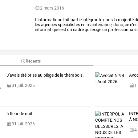
2 mars 2016
L’informatique
fait
partie
intégrante
dans
la
majorité
d
les
agences
spécialistes
en
maintenance,
donc,
ce
n’es
informatique
est
un
cadre
qui
exige
un
professionnali
occupent
une
place
…
Récents
J'avais été prise au piège de la thérabois.
Avoc
31 juil. 2026
1
à fleur de nuit
INT
À N
31 juil. 2026
4