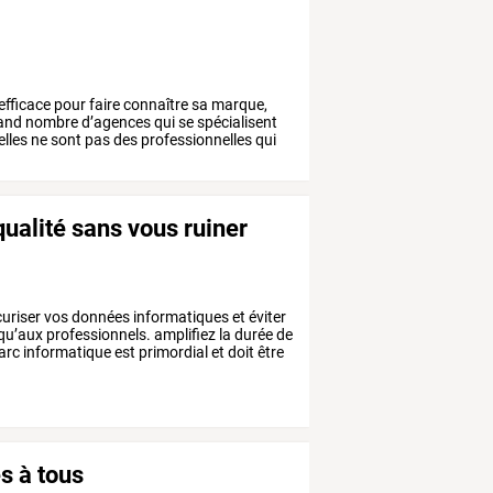
efficace
pour
faire
connaître
sa
marque,
and
nombre
d’agences
qui
se
spécialisent
elles
ne
sont
pas
des
professionnelles
qui
ualité sans vous ruiner
uriser
vos
données
informatiques
et
éviter
qu’aux
professionnels.
amplifiez
la
durée
de
arc
informatique
est
primordial
et
doit
être
s à tous