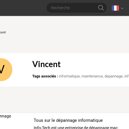
ncent
Vincent
V
Tags associés :
informatique
,
maintenance
,
depannage
,
in
Tous sur le dépannage informatique
Info-Tech
est
une
entreprise
de
dépannage
mac,