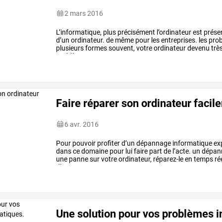
2 mars 2016
L’informatique,
plus
précisément
l’ordinateur
est
prése
d’un
ordinateur.
de
même
pour
les
entreprises.
les
pro
plusieurs
formes
souvent,
votre
ordinateur
devenu
trè
problèmes
avec
votre
…
Faire réparer son ordinateur facil
6 avr. 2016
Pour
pouvoir
profiter
d’un
dépannage
informatique
ex
dans
ce
domaine
pour
lui
faire
part
de
l’acte.
un
dépan
une
panne
sur
votre
ordinateur,
réparez-le
en
temps
ré
d’antan.
mettez-vous
…
Une solution pour vos problèmes i