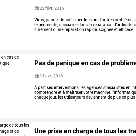
23 févr. 2016
Virus,
panne,
données
perdues
ou
d’autres
problèmes
expérimenté,
spécialisé
dans
la
réparation
d’ordinateur
sûrement
d’une
réparation
rapide,
soignée
et
efficace.
pratique.
pour
réparer
votre
…
Pas de panique en cas de problème
13 avr. 2016
À
part
ses
interventions,
les
agences
spécialistes
en
in
comprendre
et
à
maîtriser
votre
machine.
l’informatiq
chaque
jour,
les
utilisateurs
deviennent
de
plus
en
plus
données,
des
sites
web
…
Une prise en charge de tous les t