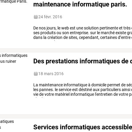
maintenance informatique paris.
24 févr. 2016
De
nos
jours,
le
web
est
une
solution
pertinente
et
très
ses
produits
ou
son
entreprise.
sur
le
marché
existe
gr
dans
la
création
de
sites,
cependant,
certaines
d’entre
sont
aptes
à
…
Des prestations informatiques de q
18 mars 2016
La
maintenance
informatique
à
domicile
permet
de
séc
les
pannes.
le
service
est
déstiné
aux
particuliers
ainsi
vie
de
votre
matériel
informatique
l'entretien
de
votre
p
régulier,
…
Services informatiques accessible