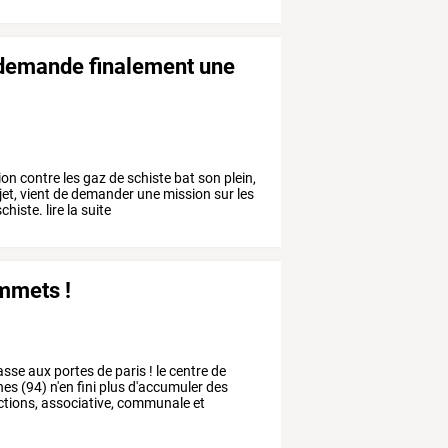
 demande finalement une
n contre les gaz de schiste bat son plein,
 sujet, vient de demander une mission sur les
iste. lire la suite
ommets !
asse
aux
portes
de
paris
!
le
centre
de
nes
(94)
n'en
fini
plus
d'accumuler
des
tions,
associative,
communale
et