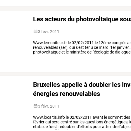
Les acteurs du photovoltaïque sou
3 févr. 2011
Www.lemoniteur.fr le 02/02/2011 le 12ème congrès an
renouvelables (ser), qui s'est tenu ce mardi 1er janvier,
photovoltaïque et le ministère de l'écologie de dialogue
lire la suite
Bruxelles appelle à doubler les in
énergies renouvelables
3 févr. 2011
Www.localtis.info
le
02/02/2011
avant
le
sommet
des
février
qui
sera
centré
sur
les
questions
énergétiques,
l
etats
de
l'ue
à
redoubler
d'efforts
pour
atteindre
l'objec