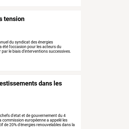
s tension
nuel du syndicat des énergies
 a été l'occasion pour les acteurs du
r par le biais d'interventions successives.
vestissements dans les
chefs
d'etat
et
de
gouvernement
du
4
a
commission
européenne
a
appelé
les
tif
de
20%
d'énergies
renouvelables
dans
la