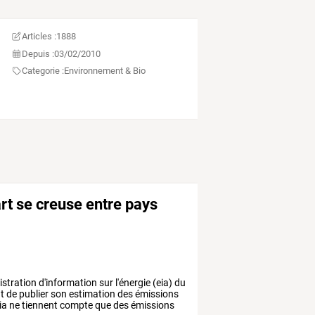
Articles :
1888
Depuis :
03/02/2010
Categorie :
Environnement & Bio
rt se creuse entre pays
istration
d'information
sur
l'énergie
(eia)
du
t
de
publier
son
estimation
des
émissions
eia
ne
tiennent
compte
que
des
émissions