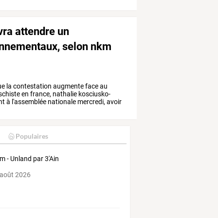
vra attendre un
onnementaux, selon nkm
ue
la
contestation
augmente
face
au
schiste
en
france,
nathalie
kosciusko-
nt
à
l'assemblée
nationale
mercredi,
avoir
Populaires
m - Unland par 3'Ain
 août 2026