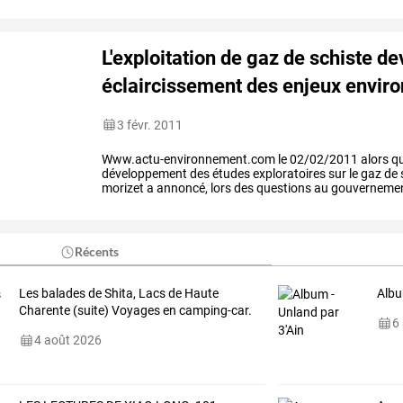
production
d'énergie
primaire
…
L'exploitation de gaz de schiste de
éclaircissement des enjeux envir
3 févr. 2011
Www.actu-environnement.com
le
02/02/2011
alors
q
développement
des
études
exploratoires
sur
le
gaz
de
morizet
a
annoncé,
lors
des
questions
au
gouverneme
commandé
un
rapport
sur
les
…
Récents
Les balades de Shita, Lacs de Haute
Albu
Charente (suite) Voyages en camping-car.
6
4 août 2026