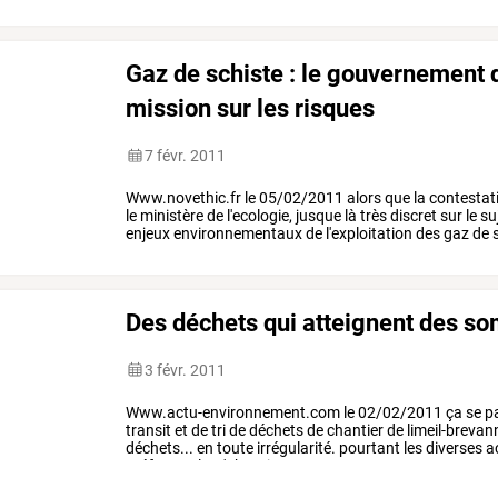
associées
à
la
…
Gaz de schiste : le gouvernement
mission sur les risques
7 févr. 2011
Www.novethic.fr le 05/02/2011 alors que la contestatio
le ministère de l'ecologie, jusque là très discret sur le
enjeux environnementaux de l'exploitation des gaz de sch
Des déchets qui atteignent des s
3 févr. 2011
Www.actu-environnement.com
le
02/02/2011
ça
se
p
transit
et
de
tri
de
déchets
de
chantier
de
limeil-brevan
déchets...
en
toute
irrégularité.
pourtant
les
diverses
ac
préfectorale,
n'aboutissent
pas.
…