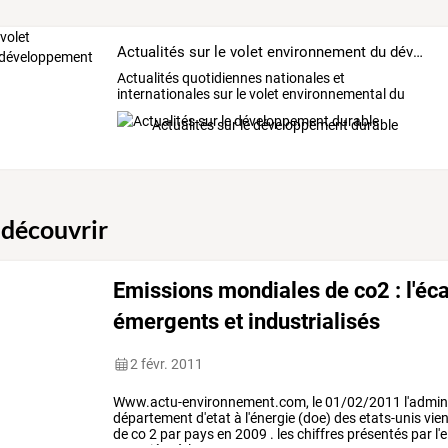
Actualités sur le volet environnement du développement durable
Actualités
quotidiennes
nationales
et
internationales
sur
le
volet
environnemental
du
développement
durable.
…
Actualités sur le développement durable
 découvrir
Emissions mondiales de co2 : l'éca
émergents et industrialisés
2 févr. 2011
Www.actu-environnement.com,
le
01/02/2011
l'admin
département
d'etat
à
l'énergie
(doe)
des
etats-unis
vien
de
co
2
par
pays
en
2009
.
les
chiffres
présentés
par
l'