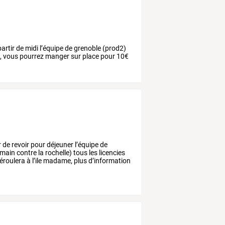
partir de midi l’équipe de grenoble (prod2)
ac, vous pourrez manger sur place pour 10€
r
de
revoir
pour
déjeuner
l’équipe
de
emain
contre
la
rochelle)
tous
les
licencies
éroulera
à
l’ile
madame,
plus
d’information