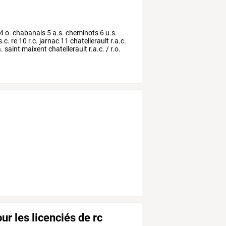
4
o.
chabanais
5
a.s.
cheminots
6
u.s.
s.c.
re
10
r.c.
jarnac
11
chatellerault
r.a.c.
.
saint
maixent
chatellerault
r.a.c.
/
r.o.
our les licenciés de rc