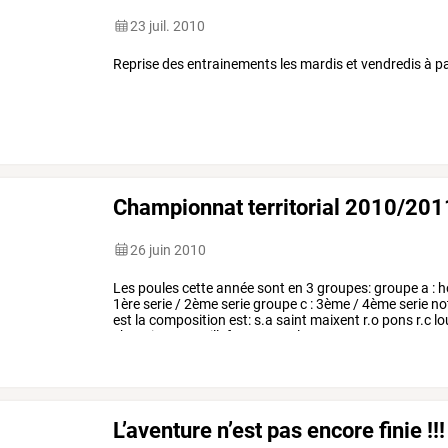
23 juil. 2010
Reprise des entrainements les mardis et vendredis à part
Championnat territorial 2010/201
26 juin 2010
Les
poules
cette
année
sont
en
3
groupes:
groupe
a
:
h
1ère
serie
/
2ème
serie
groupe
c
:
3ème
/
4ème
serie
no
est
la
composition
est:
s.a
saint
maixent
r.o
pons
r.c
lo
chauvigny
a.g
villefagnan
u.a
la
…
L’aventure n’est pas encore finie !!!