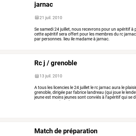
jarnac
21 juil. 2010
Se samedi 24 juillet, nous recevrons pour un apéritif à 
cette apéritif sera offert pour les membres du rc jarn
par personnes. lieu ile madame à jarnac.
Rc j / grenoble
13 juil. 2010
A
tous
les
licencies
le
24
juillet
le
rc
jarnac
aura
le
plaisi
grenoble,
dirigée
par
fabrice
landreau
(qui
joue
le
lend
jeune
est
moins
jeunes
sont
conviés
à
l’apéritif
qui
se
d
vous
serons
donnée
…
Match de préparation