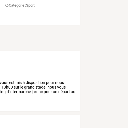
Categorie :
Sport
vous
est
mis
à
disposition
pour
nous
à
13h00
sur
le
grand
stade.
nous
vous
ing
d'intermarché
jarnac
pour
un
départ
au