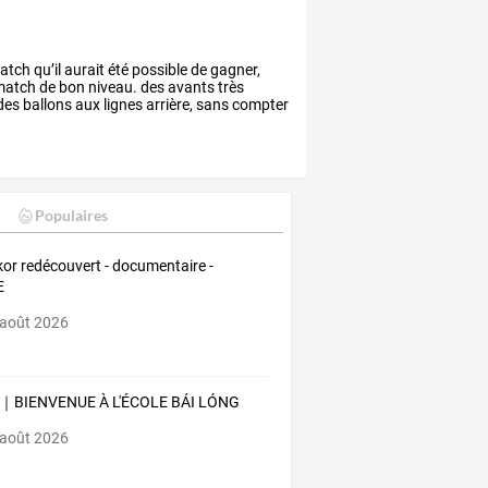
atch
qu’il
aurait
été
possible
de
gagner,
atch
de
bon
niveau.
des
avants
très
des
ballons
aux
lignes
arrière,
sans
compter
Populaires
or redécouvert - documentaire -
E
 août 2026
BIENVENUE À L'ÉCOLE BÁI LÓNG
 août 2026