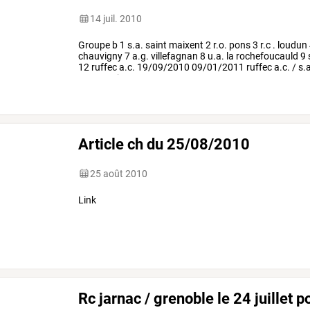
14 juil. 2010
Groupe
b
1
s.a.
saint
maixent
2
r.o.
pons
3
r.c
.
loudun
chauvigny
7
a.g.
villefagnan
8
u.a.
la
rochefoucauld
9
12
ruffec
a.c.
19/09/2010
09/01/2011
ruffec
a.c.
/
s.a
pons
r.c.
jarnac
/
r.c
.
…
Article ch du 25/08/2010
25 août 2010
Link
Rc jarnac / grenoble le 24 juillet p