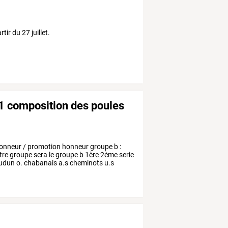
ir du 27 juillet.
1 composition des poules
onneur
/
promotion
honneur
groupe
b
:
tre
groupe
sera
le
groupe
b
1ère
2ème
serie
udun
o.
chabanais
a.s
cheminots
u.s