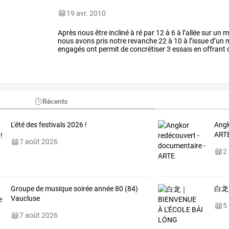
19 avr. 2010
Après
nous
être
incliné
à
ré
par
12
à
6
à
l’allée
sur
un
m
nous
avons
pris
notre
revanche
22
à
10
à
l’issue
d’un
m
engagés
ont
permit
de
concrétiser
3
essais
en
offrant
quelques
petites
…
Récents
L'été des festivals 2026 !
Angk
ART
7 août 2026
2
Groupe de musique soirée année 80 (84)
白龙｜
Vaucluse
5
7 août 2026