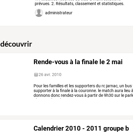
prévues.
2.
Résultats,
classement
et
statistiques.
nous
…
administrateur
 découvrir
Rende-vous à la finale le 2 mai
26 avr. 2010
Pour
les
familles
et
les
supporters
du
rc
jarnac,
un
bus
supporter
à
la
finale
à
la
couronne.
le
match
aura
lieu
donnons
donc
rendez-vous
à
partir
de
9h30
sur
le
park
alentour
de
10h30.
nous
comptons
…
Calendrier 2010 - 2011 groupe b