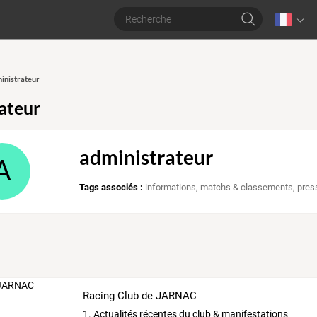
ministrateur
ateur
administrateur
A
Tags associés :
informations
,
matchs & classements
,
pres
Racing Club de JARNAC
1.
Actualités
récentes
du
club
&
manifestations