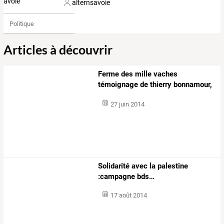
alternsavoie
Politique
Articles à découvrir
Ferme
des
mille
vaches
témoignage
de
thierry
bonnamour,
en
garde
à
…
27 juin 2014
Solidarité
avec
la
palestine
:campagne
bds
…
17 août 2014