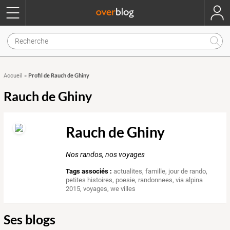
Profil de Rauch de Ghiny
Accueil
»
Rauch de Ghiny
Rauch de Ghiny
Nos randos, nos voyages
Tags associés :
actualites
,
famille
,
jour de rando
,
petites histoires
,
poesie
,
randonnees
,
via alpina
2015
,
voyages
,
we villes
Ses blogs