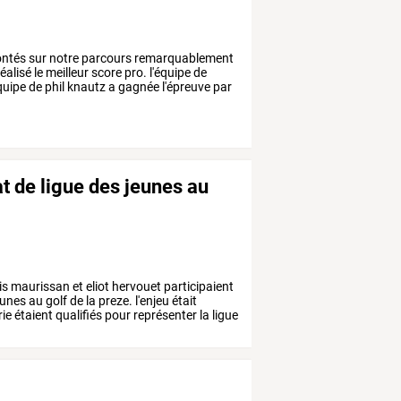
ontés
sur
notre
parcours
remarquablement
éalisé
le
meilleur
score
pro.
l'équipe
de
quipe
de
phil
knautz
a
gagnée
l'épreuve
par
 de ligue des jeunes au
is
maurissan
et
eliot
hervouet
participaient
eunes
au
golf
de
la
preze.
l'enjeu
était
ie
étaient
qualifiés
pour
représenter
la
ligue