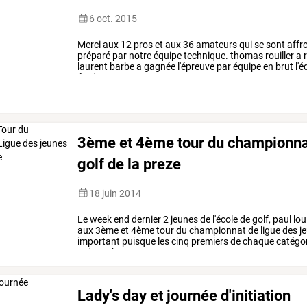
6 oct. 2015
Merci
aux
12
pros
et
aux
36
amateurs
qui
se
sont
affr
préparé
par
notre
équipe
technique.
thomas
rouiller
a
r
laurent
barbe
a
gagnée
l'épreuve
par
équipe
en
brut
l'é
équipe
en
net
…
3ème et 4ème tour du championnat
golf de la preze
18 juin 2014
Le
week
end
dernier
2
jeunes
de
l'école
de
golf,
paul
lou
aux
3ème
et
4ème
tour
du
championnat
de
ligue
des
j
important
puisque
les
cinq
premiers
de
chaque
catégor
poitou
charentes
aux
…
Lady's day et journée d'initiation