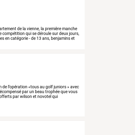
artement
de
la
vienne,
la
première
manche
e
compétition
qui
se
déroule
sur
deux
jours,
tes
en
catégorie
-
de
13
ans,
benjamins
et
m
de
l’opération
«tous
au
golf
juniors
»
avec
écompensé
par
un
beau
trophée
que
vous
offerts
par
wilson
et
novotel
qui