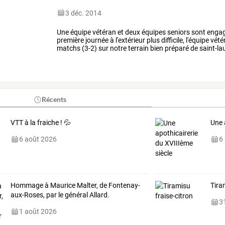
3 déc. 2014
Une
équipe
vétéran
et
deux
équipes
seniors
sont
enga
première
journée
à
l'extérieur
plus
difficile,
l'équipe
vété
matchs
(3-2)
sur
notre
terrain
bien
préparé
de
saint-la
par
un
bon
repas
…
Récents
VTT à la fraiche ! 💦
Une 
6 août 2026
6
Hommage à Maurice Malter, de Fontenay-
Tira
aux-Roses, par le général Allard.
31
1 août 2026