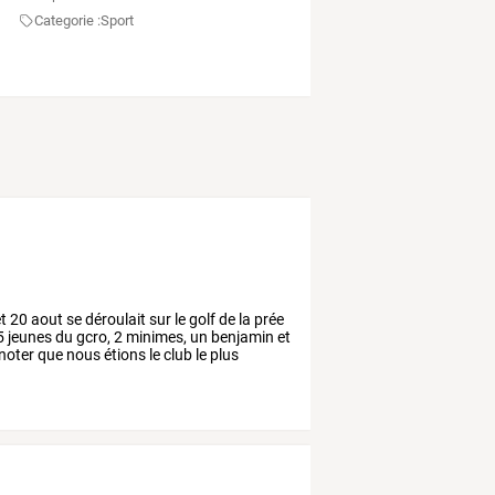
Categorie :
Sport
t
20
aout
se
déroulait
sur
le
golf
de
la
prée
5
jeunes
du
gcro,
2
minimes,
un
benjamin
et
noter
que
nous
étions
le
club
le
plus