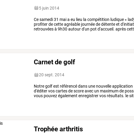
5 juin 2014
Ce
samedi
31
mai
a
eu
lieu
la
compétition
ludique
«
lad
profiter
de
cette
agréable
journée
de
détente
et
d'initia
retrouvées
à
9h30
autour
d'un
pot
d'accueil.
après
cet
réparties
en
équipes
et
sont
…
Carnet de golf
20 sept. 2014
Notre
golf
est
référencé
dans
une
nouvelle
application
d'éditer
vos
cartes
de
score
avec
un
maximum
de
possi
vous
pouvez
également
enregistrer
vos
résultats.
le
si
au
practice
et
au
…
Trophée arthritis