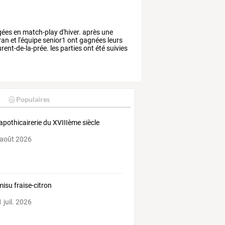
gées
en
match-play
d'hiver.
après
une
ran
et
l'équipe
senior1
ont
gagnées
leurs
urent-de-la-prée.
les
parties
ont
été
suivies
Populaires
apothicairerie du XVIIIème siècle
 août 2026
misu fraise-citron
 juil. 2026