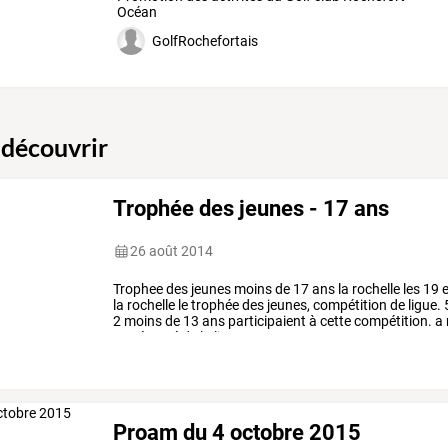
Océan
GolfRochefortais
 découvrir
Trophée des jeunes - 17 ans
26 août 2014
Trophee
des
jeunes
moins
de
17
ans
la
rochelle
les
19
e
la
rochelle
le
trophée
des
jeunes,
compétition
de
ligue.
2
moins
de
13
ans
participaient
à
cette
compétition.
a
représenté
de
la
ligue.
…
Proam du 4 octobre 2015