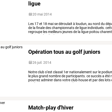
ligue
20 mai 2014
Les
17
et
18
mai
se
déroulait
à
loudun,
au
nord
du
dép
de
la
finale
des
championnats
de
ligue
individuels.
cett
regroupe
les
meilleurs
jeunes
de
la
ligue
poitou
charen
minimes.
les
écoles
…
Opération tous au golf juniors
26 juil. 2014
Notre
club
s’est
classé
1er
nationalement
sur
le
podiu
le
plus
grand
nombre
de
participants.
ce
succès
a
été
r
pourrez
admirer
dans
votre
club-house
et
par
des
lots
agrémenteront
nos
remises
de
…
Match-play d'hiver