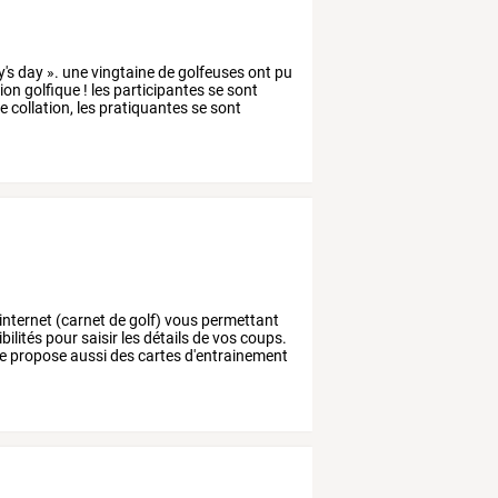
y's
day
».
une
vingtaine
de
golfeuses
ont
pu
tion
golfique
!
les
participantes
se
sont
te
collation,
les
pratiquantes
se
sont
internet
(carnet
de
golf)
vous
permettant
bilités
pour
saisir
les
détails
de
vos
coups.
te
propose
aussi
des
cartes
d'entrainement