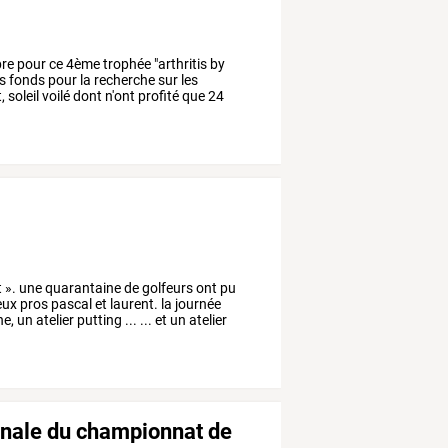
re
pour
ce
4ème
trophée
"arthritis
by
s
fonds
pour
la
recherche
sur
les
,
soleil
voilé
dont
n'ont
profité
que
24
t
».
une
quarantaine
de
golfeurs
ont
pu
eux
pros
pascal
et
laurent.
la
journée
he,
un
atelier
putting
...
...
et
un
atelier
finale du championnat de