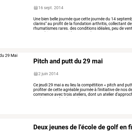
16 sept. 2014
Une
bien
belle
journée
que
cette
journée
du
14
septemb
clarins"
au
profit
de
la
fondation
arthritis,
collectant
de
rhumatismes
rares.
des
conditions
idéales,
peu
de
vent
compétiteurs.
merci
à
eux
pour
la
…
Pitch and putt du 29 mai
2 juin 2014
Ce
jeudi
29
mai
a
eu
lieu
la
compétition
«
pitch
and
put
profiter
de
cette
agréable
journée
à
l'initiative
de
nos
d
commence
avec
trois
ateliers,
dont
un
atelier
d'approc
wedging.
une
fois
les
ateliers
…
Deux jeunes de l'école de golf en 