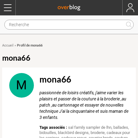
Profil de mona66
Accueil
»
mona66
mona66
M
passionnée de loisirs créatifs, j'aime varier les
plaisirs et passer de la couture à la broderie ,au
patch ,au cartonnage et essayer de nouvelles
technique J'ai la cinquantaine et suis maman de
3 enfants.
Tags associés :
sal family sampler de lhn
,
ballades
,
bidouilles
,
blackbird designs
,
broderie
,
cadeaux pour
les copines
,
cadeaux recus
,
courrier brode
,
couture
,