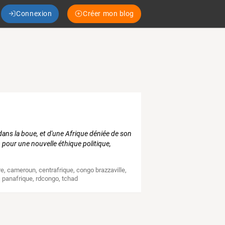
Connexion
Créer mon blog
ans la boue, et d'une Afrique déniée de son
 pour une nouvelle éthique politique,
re
,
cameroun
,
centrafrique
,
congo brazzaville
,
,
panafrique
,
rdcongo
,
tchad