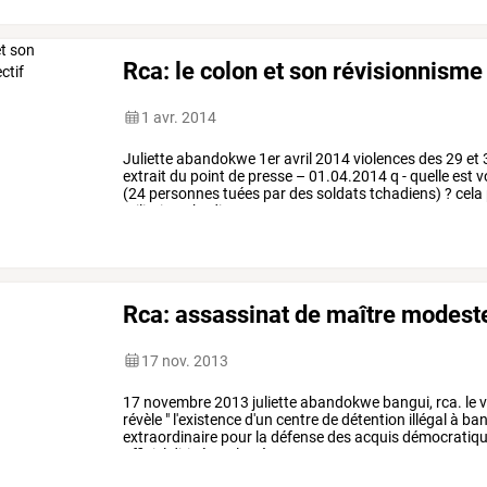
Rca: le colon et son révisionnisme 
1 avr. 2014
Juliette
abandokwe
1er
avril
2014
violences
des
29
et
extrait
du
point
de
presse
–
01.04.2014
q
-
quelle
est
v
(24
personnes
tuées
par
des
soldats
tchadiens)
?
cela
militaire
tchadienne
en
rca,
que
ce
…
Rca: assassinat de maître modeste
17 nov. 2013
17
novembre
2013
juliette
abandokwe
bangui,
rca.
le
v
révèle
"
l'existence
d'un
centre
de
détention
illégal
à
ban
extraordinaire
pour
la
défense
des
acquis
démocratiq
officiel
dirigé
par
le
très
…