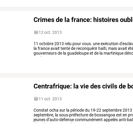
Crimes de la france: histoires oubl
12 oct. 2013
11
octobre
2013
relu
pour
vous.
une
exécution
d'escla
la
france
avait
tenté
de
reconquérir
haïti,
mais
avait
ét
gouverneurs
de
la
guadeloupe
et
de
la
martinique
déno
eut
lieu
en
martinique
au
…
Centrafrique: la vie des civils de 
11 oct. 2013
Constat
ocha
sur
la
période
du
19-22
septembre
2013
septembre,
la
sous-préfecture
de
bossangoa
est
en
pr
jeunes
d’auto-défense
communément
appelés
anti-ba
républicaines
centrafricaines
…