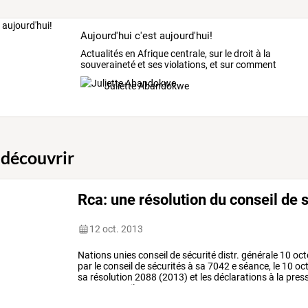
Aujourd'hui c'est aujourd'hui!
Actualités
en
Afrique
centrale,
sur
le
droit
à
la
souveraineté
et
ses
violations,
et
sur
comment
les
…
Juliette Abandokwe
 découvrir
Rca: une résolution du conseil de 
12 oct. 2013
Nations
unies
conseil
de
sécurité
distr.
générale
10
oct
par
le
conseil
de
sécurités
à
sa
7042
e
séance,
le
10
oc
sa
résolution
2088
(2013)
et
les
déclarations
à
la
pres
2013,
29
avril
2013,
25
…