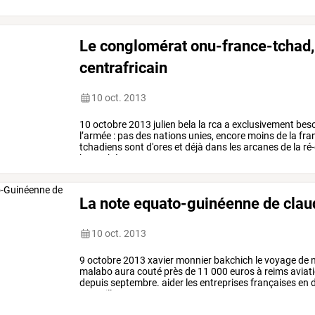
Le conglomérat onu-france-tchad,
centrafricain
10 oct. 2013
10
octobre
2013
julien
bela
la
rca
a
exclusivement
beso
l’armée
:
pas
des
nations
unies,
encore
moins
de
la
fra
tchadiens
sont
d'ores
et
déjà
dans
les
arcanes
de
la
ré
boy-rabé
1
et
2,
…
La note equato-guinéenne de clau
10 oct. 2013
9
octobre
2013
xavier
monnier
bakchich
le
voyage
de
n
malabo
aura
couté
près
de
11
000
euros
à
reims
aviati
depuis
septembre.
aider
les
entreprises
françaises
en
d
accueillantes
et
…