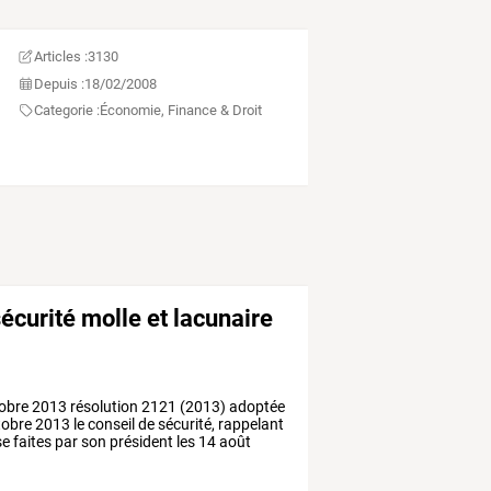
Articles :
3130
Depuis :
18/02/2008
Categorie :
Économie, Finance & Droit
sécurité molle et lacunaire
obre
2013
résolution
2121
(2013)
adoptée
tobre
2013
le
conseil
de
sécurité,
rappelant
se
faites
par
son
président
les
14
août