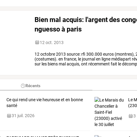
Bien mal acquis: l'argent des con
nguesso à paris
12 oct. 2013
12
octobre
2013
source:
rfi
300.000
euros
(montres),
(costumes).
en
france,
le
journal
en
ligne
médiapart
rév
sur
les
biens
mal
acquis,
ont
récemment
fait
le
décomp
sassou
nguesso.
des
…
Récents
Ce qui rend une vie heureuse et en bonne
Le
M
santé
(230
Réfé
31 juil. 2026
3