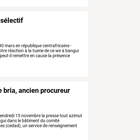
sélectif
30
mars
en
république
centrafricaine
-
otre
réaction
à
la
tuerie
de
ce
we
à
bangui
peut-il
remettre
en
cause
la
présence
 bria, ancien procureur
endredi
15
novembre
la
presse
tout
azimut
gui
dans
le
bâtiment
du
comité
ues
(cedad),
un
service
de
renseignement