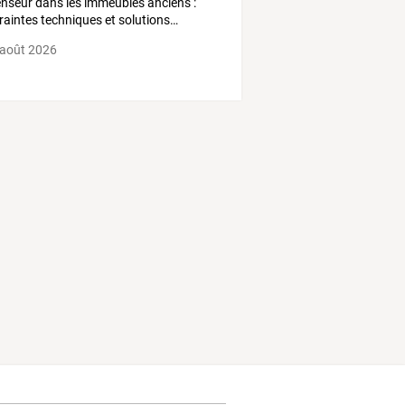
enseur
dans
les
immeubles
anciens
:
raintes
techniques
et
solutions
…
 août 2026