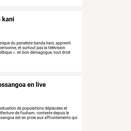
 kani
nique
du
paneliste
banda
kani,
apprenti
personne,
et
surtout
pas
la
télévision
litique
».
en
bon
démagogue,
tout
droit
bossangoa en live
situation
de
populations
déplacées
et
éfecture
de
l’ouham.
contexte
depuis
le
ssangoa
est
en
proie
aux
affrontements
qui