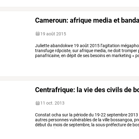
Cameroun: afrique media et banda
19 août 2015
Juliette
abandokwe
19
août
2015
l’agitation
mégapho
transfuge
rdpciste,
sur
afrique
media,
ne
doit
tromper
panafricaine,
en
dépit
de
ses
besoins
en
marketing
«
po
issu
de
l'école
des
jupes
de
paul
…
Centrafrique: la vie des civils de 
11 oct. 2013
Constat
ocha
sur
la
période
du
19-22
septembre
2013
autres
personnes
vulnérables
de
la
ville
bossangoa,
pr
début
du
mois
de
septembre,
la
sous-préfecture
de
bo
opposent
les
jeunes
…