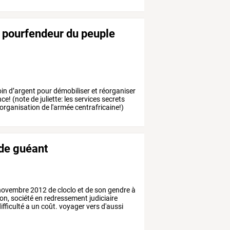
 pourfendeur du peuple
in
d’argent
pour
démobiliser
et
réorganiser
nce!
(note
de
juliette:
les
services
secrets
-organisation
de
l'armée
centrafricaine!)
de guéant
ovembre
2012
de
cloclo
et
de
son
gendre
à
on,
société
en
redressement
judiciaire
ifficulté
a
un
coût.
voyager
vers
d'aussi