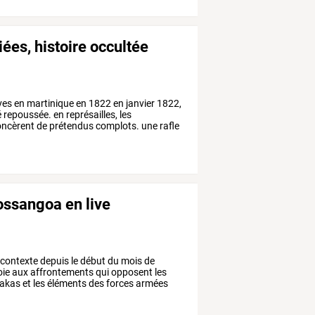
iées, histoire occultée
ves
en
martinique
en
1822
en
janvier
1822,
é
repoussée.
en
représailles,
les
ncèrent
de
prétendus
complots.
une
rafle
bossangoa en live
contexte
depuis
le
début
du
mois
de
oie
aux
affrontements
qui
opposent
les
lakas
et
les
éléments
des
forces
armées