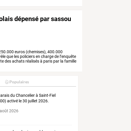
golais dépensé par sassou
250.000
euros
(chemises),
400.000
èle
que
les
policiers
en
charge
de
l’enquête
te
des
achats
réalisés
à
paris
par
la
famille
Populaires
arais
du
Chancelier
à
Saint-Fiel
00)
activé
le
30
juillet
2026.
rence
FFF
…
 août 2026