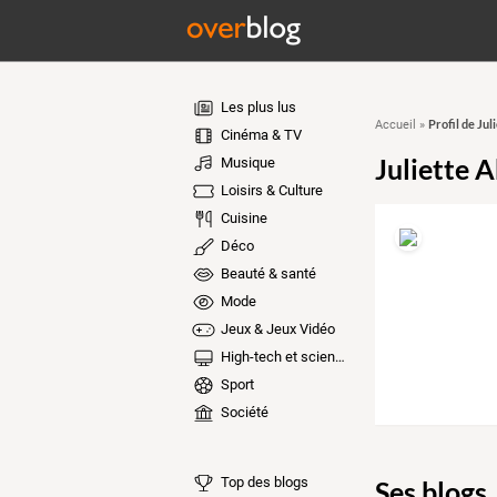
Les plus lus
Profil de Ju
Accueil
»
Cinéma & TV
Juliette
Musique
Loisirs & Culture
Cuisine
Déco
Beauté & santé
Mode
Jeux & Jeux Vidéo
High-tech et sciences
Sport
Société
Top des blogs
Ses blogs