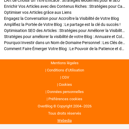
L'Art de Choisir un Titre Efficace : Stratégies Modernes pour le SEO
Enrichir Vos Articles avec des Contenus Riches : Stratégies pour Captiver et Optimiser
Optimiser vos Articles grâce aux Liens
Engagez la Conversation pour Accroître la Visibilité de Votre Blog
Amplifiez la Portée de Votre Blog : Le partage est la clé du succès !
Optimisation SEO des Articles : Stratégies pour Améliorer la Visibilité de Votre Blog
Stratégies pour améliorer la visibilité de votre Blog : Annuaire et Collaborations
Pourquoi Investir dans un Nom de Domaine Personnel : Les Clés de la Réussite de Votre Blog
Comment Faire Émerger Votre Blog : Le Pouvoir de la Patience et de la Persévérance
Mentions légales
Conditions d’Utilisation
CGV
Cookies
Données personnelles
Préférences cookies
OverBlog © Copyright 2004--2026
Tous droits réservés
Webedia