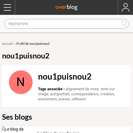
Profil de nou1puisnou2
Accueil
»
nou1puisnou2
nou1puisnou2
N
Tags associés :
alignement de mots
,
arret sur
image
,
autoportrait
,
correspondance
,
creation
,
evenement
,
poesie
,
reflexion
Ses blogs