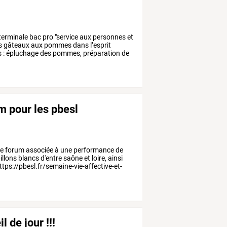
terminale
bac
pro
"service
aux
personnes
et
s
gâteaux
aux
pommes
dans
l’esprit
s
:
épluchage
des
pommes,
préparation
de
um pour les pbesl
re
forum
associée
à
une
performance
de
illons
blancs
d'entre
saône
et
loire,
ainsi
ttps://pbesl.fr/semaine-vie-affective-et-
l de jour !!!