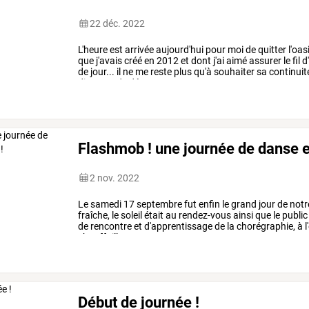
22 déc. 2022
L'heure
est
arrivée
aujourd'hui
pour
moi
de
quitter
l'oas
que
j'avais
créé
en
2012
et
dont
j'ai
aimé
assurer
le
fil
d'
de
jour...
il
ne
me
reste
plus
qu'à
souhaiter
sa
continuit
discours
de
départ...
…
Flashmob ! une journée de danse e
2 nov. 2022
Le
samedi
17
septembre
fut
enfin
le
grand
jour
de
notr
fraîche,
le
soleil
était
au
rendez-vous
ainsi
que
le
public
de
rencontre
et
d'apprentissage
de
la
chorégraphie,
à
l
chauffailles,
nous
avons
…
Début de journée !