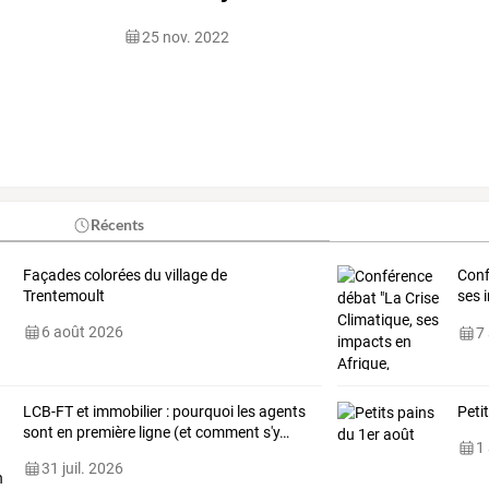
25 nov. 2022
Récents
Façades colorées du village de
Conf
Trentemoult
ses 
inte
6 août 2026
7
LCB-FT
et
immobilier
:
pourquoi
les
agents
Peti
sont
en
première
ligne
(et
comment
s'y
…
1
31 juil. 2026