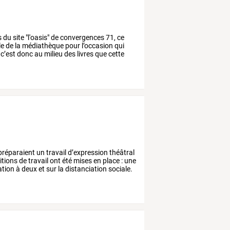
s
du
site
"l'oasis"
de
convergences
71,
ce
le
de
la
médiathèque
pour
l’occasion
qui
c’est
donc
au
milieu
des
livres
que
cette
préparaient
un
travail
d’expression
théâtral
itions
de
travail
ont
été
mises
en
place
:
une
ation
à
deux
et
sur
la
distanciation
sociale.