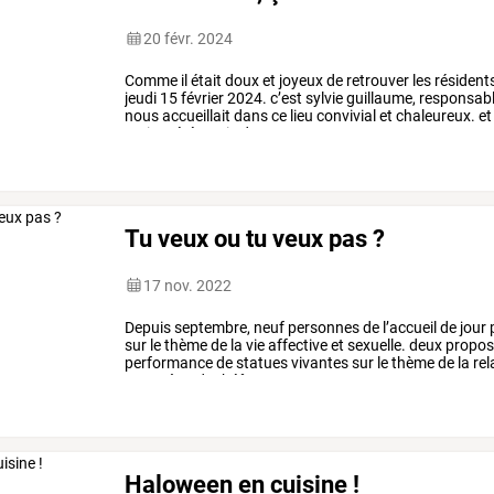
20 févr. 2024
Comme
il
était
doux
et
joyeux
de
retrouver
les
résident
jeudi
15
février
2024.
c’est
sylvie
guillaume,
responsab
nous
accueillait
dans
ce
lieu
convivial
et
chaleureux.
et
petite
cérémonie
de
…
Tu veux ou tu veux pas ?
17 nov. 2022
Depuis
septembre,
neuf
personnes
de
l’accueil
de
jour
sur
le
thème
de
la
vie
affective
et
sexuelle.
deux
propos
performance
de
statues
vivantes
sur
le
thème
de
la
rel
une
scène
de
théâtre
…
Haloween en cuisine !