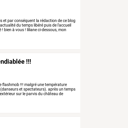
is
et
par
conséquent
la
rédaction
de
ce
blog
actualité
du
temps
libéré
puis
de
l'accueil
é
!
bien
à
vous
!
liliane
ci-dessous,
mon
ndiablée !!!
e
flashmob
!!!
malgré
une
température
(danseurs
et
spectateurs).
après
un
temps
'extérieur
sur
le
parvis
du
château
de