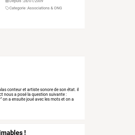
Depuis :
28/01/2009
Categorie :
Associations & ONG
las
conteur
et
artiste
sonore
de
son
état.
il
ct
nous
a
posé
la
question
suivante
:
"
on
a
ensuite
joué
avec
les
mots
et
on
a
aimables !