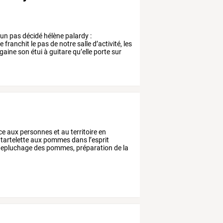
d’un pas décidé hélène palardy :
franchit le pas de notre salle d’activité, les
aine son étui à guitare qu’elle porte sur
ce
aux
personnes
et
au
territoire
en
tartelette
aux
pommes
dans
l’esprit
epluchage
des
pommes,
préparation
de
la