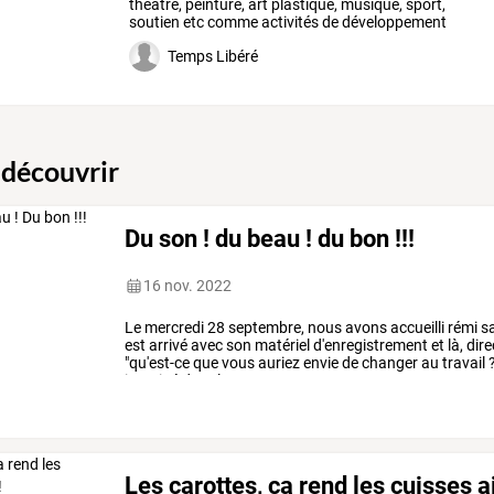
théâtre,
peinture,
art
plastique,
musique,
sport,
soutien
etc
comme
activités
de
développement
personnel
…
Temps Libéré
 découvrir
Du son ! du beau ! du bon !!!
16 nov. 2022
Le
mercredi
28
septembre,
nous
avons
accueilli
rémi
sa
est
arrivé
avec
son
matériel
d'enregistrement
et
là,
dire
"qu'est-ce
que
vous
auriez
envie
de
changer
au
travail
?
imaginé
des
slogans
…
Les carottes, ça rend les cuisses 