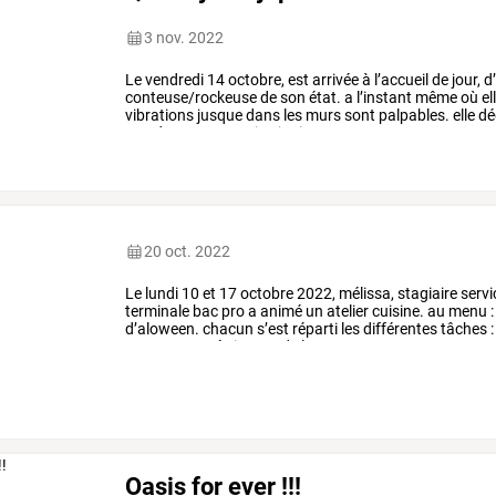
3 nov. 2022
Le vendredi 14 octobre, est arrivée à l’accueil de jour, 
conteuse/rockeuse de son état. a l’instant même où elle 
vibrations jusque dans les murs sont palpables. elle dég
son dos et en extrait « janis » sa
20 oct. 2022
Le
lundi
10
et
17
octobre
2022,
mélissa,
stagiaire
servi
terminale
bac
pro
a
animé
un
atelier
cuisine.
au
menu
:
d’aloween.
chacun
s’est
réparti
les
différentes
tâches
:
compote
et
pétrissage
de
la
…
Oasis for ever !!!