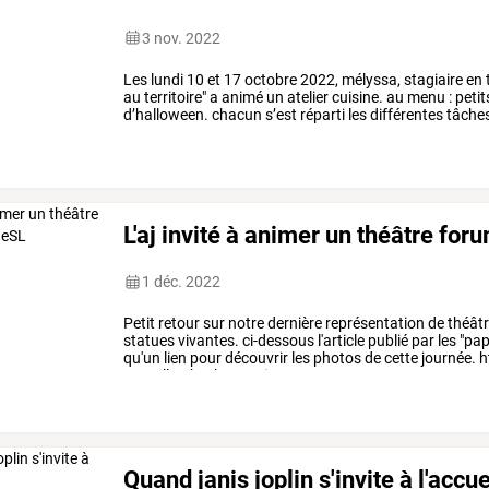
3 nov. 2022
Les
lundi
10
et
17
octobre
2022,
mélyssa,
stagiaire
en
au
territoire"
a
animé
un
atelier
cuisine.
au
menu
:
petit
d’halloween.
chacun
s’est
réparti
les
différentes
tâche
la
compote
et
…
L'aj invité à animer un théâtre for
1 déc. 2022
Petit
retour
sur
notre
dernière
représentation
de
théât
statues
vivantes.
ci-dessous
l'article
publié
par
les
"pap
qu'un
lien
pour
découvrir
les
photos
de
cette
journée.
h
sexuelle-pbesl/
semaine
…
Quand janis joplin s'invite à l'accuei