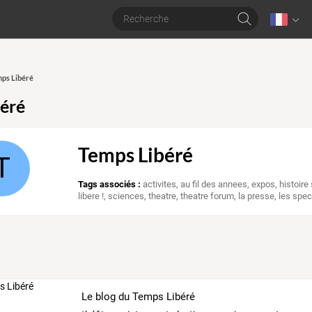
mps Libéré
éré
Temps Libéré
T
Tags associés :
activites
,
au fil des annees
,
expos
,
histoire 
libere !
,
sciences
,
theatre
,
theatre forum
,
la presse
,
les spec
Le blog du Temps Libéré