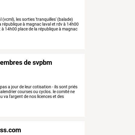
l
(vcml),
les
sorties
'tranquilles'
(balade)
a
république
à
magnac
laval
et
rdv
à
14h00
t
à
14h00
place
de
la
république
à
magnac
 membres de svpbm
pas
a
jour
de
leur
cotisation
-
ils
sont
priés
alendrier
courses
ou
cyclos.
le
comité
ne
u
va
l'argent
de
nos
licences
et
des
ess.com