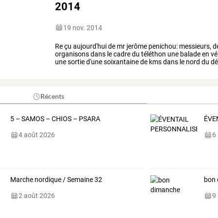
2014
19 nov. 2014
Re
çu
aujourd'hui
de
mr
jerôme
penichou:
messieurs,
d
organisons
dans
le
cadre
du
téléthon
une
balade
en
vé
une
sortie
d'une
soixantaine
de
kms
dans
le
nord
du
dé
bussi
è
re
poitevine)
au
…
Récents
5 – SAMOS – CHIOS – PSARA
ÉVE
4 août 2026
6
Marche nordique / Semaine 32
bon
2 août 2026
9