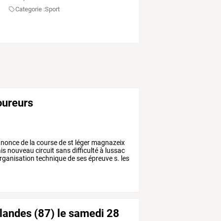
Categorie :
Sport
oureurs
nnonce
de
la
course
de
st
léger
magnazeix
is
nouveau
circuit
sans
difficulté
à
lussac
organisation
technique
de
ses
épreuve
s.
les
 landes (87) le samedi 28