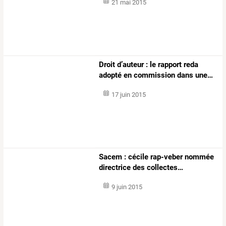
21 mai 2015
Droit
d’auteur
:
le
rapport
reda
adopté
en
commission
dans
une
…
17 juin 2015
Sacem
:
cécile
rap-veber
nommée
directrice
des
collectes
…
9 juin 2015