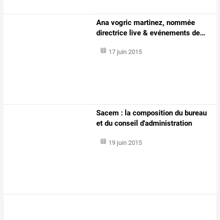
Ana
vogric
martinez,
nommée
directrice
live
&
evénements
de
…
17 juin 2015
Sacem
:
la
composition
du
bureau
et
du
conseil
d'administration
pour
…
19 juin 2015