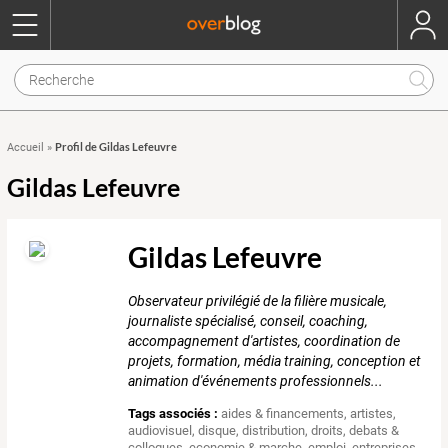
Profil de Gildas Lefeuvre
Accueil
»
Gildas Lefeuvre
Gildas Lefeuvre
Observateur privilégié de la filière musicale,
journaliste spécialisé, conseil, coaching,
accompagnement d'artistes, coordination de
projets, formation, média training, conception et
animation d'événements professionnels...
Tags associés :
aides & financements
,
artistes
,
audiovisuel
,
disque
,
distribution
,
droits
,
debats &
colloques
,
economie & marche
,
emploi
,
entreprises
,