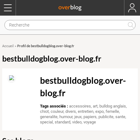
Profil de bestbulldogblog.over-blog.fr
Accueil
»
bestbulldogblog.over-blog.fr
bestbulldogblog.over-
blog.fr
Tags associés :
accessoires
,
art
,
bulldog anglais
,
chiot
,
couleur
,
divers
,
entretien
,
expo
,
femelle
,
generalite
,
humour
,
jeux
,
papiers
,
publicite
,
sante
,
special
,
standard
,
video
,
voyage