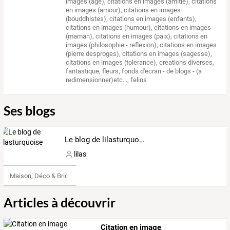
images (age)
,
citations en images (amitie)
,
citations
en images (amour)
,
citations en images
(bouddhistes)
,
citations en images (enfants)
,
citations en images (humour)
,
citations en images
(maman)
,
citations en images (paix)
,
citations en
images (philosophie - reflexion)
,
citations en images
(pierre desproges)
,
citations en images (sagesse)
,
citations en images (tolerance)
,
creations diverses
,
fantastique
,
fleurs
,
fonds d'ecran - de blogs - (a
redimensionner)etc...
,
felins
Ses blogs
Le blog de lilasturquoise
lilas
Maison, Déco & Bricolage
Articles à découvrir
Citation en image