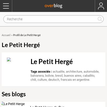
Profil de Le Petit Hergé
Accueil
»
Le Petit Hergé
Le Petit Hergé
Tags associés :
actualite
,
architecture
,
automobile
,
balvanera
,
bolivie
,
bresil
,
buenos aires
,
caballito
,
chili
,
culture
,
deutsch
,
francais en argentine.
Ses blogs