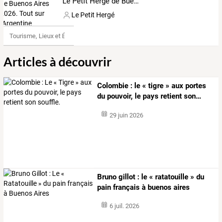
Le Petit Herge de Buenos Aires 2026. Tout sur l'Argentine
Le Petit Hergé
Tourisme, Lieux et Événements
Articles à découvrir
Colombie
:
le
«
tigre
»
aux
portes
du
pouvoir,
le
pays
retient
son
…
29 juin 2026
Bruno gillot : le « ratatouille » du
pain français à buenos aires
6 juil. 2026