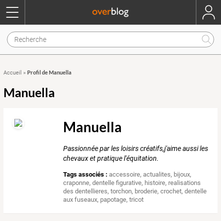
Profil de Manuella
Accueil
»
Manuella
Manuella
Passionnée par les loisirs créatifs,j'aime aussi les
chevaux et pratique l'équitation.
Tags associés :
accessoire
,
actualites
,
bijoux
,
craponne
,
dentelle figurative
,
histoire
,
realisations
des dentellieres
,
torchon
,
broderie
,
crochet
,
dentelle
aux fuseaux
,
papotage
,
tricot