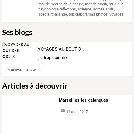
monde beaute de la nature
,
monde marin
,
musique
,
psychologie reflexions
,
science
,
sorties amis
,
special thailande
,
top diaporamas photos
,
voyages
Ses blogs
VOYAGES AU BOUT DES DOIGTS
Tropiquirinha
Tourisme, Lieux et Événements
Articles à découvrir
Marseilles les calanques
14 août 2017