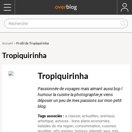
Profil de Tropiquirinha
Accueil
»
Tropiquirinha
Tropiquirinha
Passionnée de voyages mais aimant aussi bcp l
humour la cuisine la photographie je viens
déposer un peu de mes passions sur mon petit
blog.
Tags associés :
a classer
,
actualites
,
animaux
,
artistique
,
astuces - bons plans-economies
,
balades ds ma region
,
consommation
,
cuisines
recettes
,
gifs animes
,
humour
,
internet
,
jeux
,
moi
,