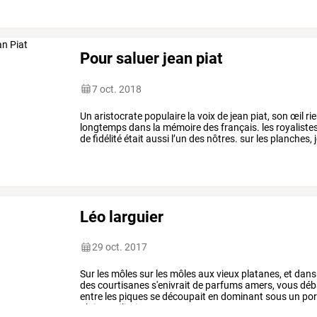
Pour saluer jean piat
7 oct. 2018
Un
aristocrate
populaire
la
voix
de
jean
piat,
son
œil
rie
longtemps
dans
la
mémoire
des
français.
les
royaliste
de
fidélité
était
aussi
l’un
des
nôtres.
sur
les
planches,
dans
le
…
Léo larguier
29 oct. 2017
Sur
les
môles
sur
les
môles
aux
vieux
platanes,
et
dans
des
courtisanes
s'enivrait
de
parfums
amers,
vous
déb
entre
les
piques
se
découpait
en
dominant
sous
un
por
gloires
militaires,
vos
…