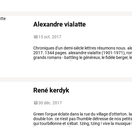
Alexandre vialatte
15 oct. 2017
Chroniques
d'un
demi-siècle
lettres
résumons
nous.
al
2017.
1344
pages.
alexandre
vialatte
(1901-1971),
ro
grands
romans
-
battling
le
généreux,
le
fidèle
berger,
l
hommes
-,
de
nouvelles
…
René kerdyk
30 déc. 2017
Green
l'orgue
éclate
dans
la
rue
du
village
d'otterton.
l
double
ton.
ce
n'est
pas
l'humble
détresse
de
nos
petit
qui
tourbillonne
et
s'ébat.
tzing,
tzing
!
vive
la
musique
britannique
qui
soulève
…