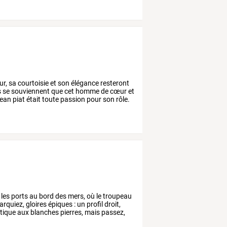
ur,
sa
courtoisie
et
son
élégance
resteront
s
se
souviennent
que
cet
homme
de
cœur
et
jean
piat
était
toute
passion
pour
son
rôle.
les
ports
au
bord
des
mers,
où
le
troupeau
arquiez,
gloires
épiques
:
un
profil
droit,
tique
aux
blanches
pierres,
mais
passez,