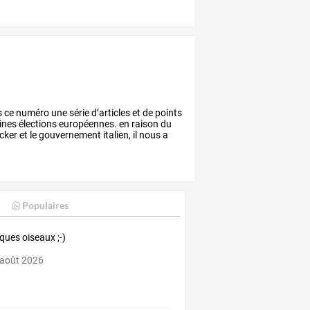
s
ce
numéro
une
série
d’articles
et
de
points
ines
élections
européennes.
en
raison
du
cker
et
le
gouvernement
italien,
il
nous
a
Populaires
ques oiseaux ;-)
 août 2026