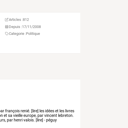
Articles :
812
Depuis :
17/11/2008
Categorie :
Politique
ar
françois
renié.
[lire]
les
idées
et
les
livres
on
et
sa
vieille
europe,
par
vincent
lebreton.
urs,
par
henri
valois.
[lire]
-
péguy