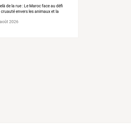
elà
de
la
rue
:
Le
Maroc
face
au
défi
a
cruauté
envers
les
animaux
et
la
ion
…
 août 2026