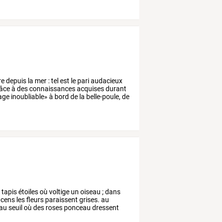
re
depuis
la
mer
:
tel
est
le
pari
audacieux
âce
à
des
connaissances
acquises
durant
age
inoubliable»
à
bord
de
la
belle-poule,
de
s
tapis
étoiles
où
voltige
un
oiseau
;
dans
cens
les
fleurs
paraissent
grises.
au
au
seuil
où
des
roses
ponceau
dressent