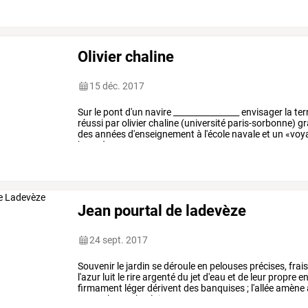
Olivier chaline
15 déc. 2017
Sur
le
pont
d'un
navire
________________
envisager
la
ter
réussi
par
olivier
chaline
(université
paris-sorbonne)
gr
des
années
d'enseignement
à
l'école
navale
et
un
«voy
brest
à
rouen,
…
Jean pourtal de ladevèze
24 sept. 2017
Souvenir
le
jardin
se
déroule
en
pelouses
précises,
frai
l'azur
luit
le
rire
argenté
du
jet
d'eau
et
de
leur
propre
en
firmament
léger
dérivent
des
banquises
;
l'allée
amène
contre
le
mur
la
gloire
…