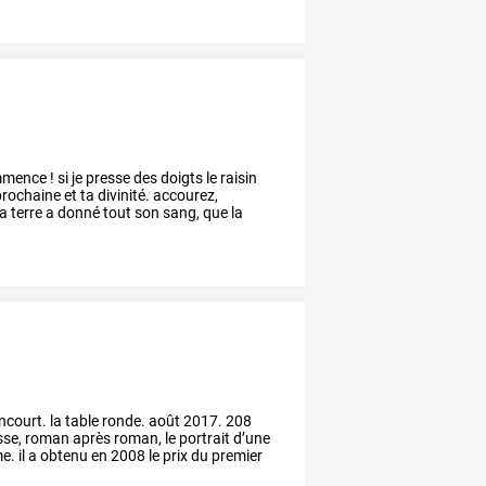
mmence
!
si
je
presse
des
doigts
le
raisin
rochaine
et
ta
divinité.
accourez,
la
terre
a
donné
tout
son
sang,
que
la
ncourt.
la
table
ronde.
août
2017.
208
sse,
roman
après
roman,
le
portrait
d’une
e.
il
a
obtenu
en
2008
le
prix
du
premier