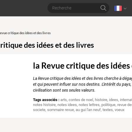
Revue critique des idées et des livres
ritique des idées et des livres
la Revue critique des idées 
La Revue critique des idées et des livres cherche à dég
et qui peuvent influer sur nos destins. L'intérêt du pays
civilisation sont ses seules valeurs.
Tags associés :
arts
,
contes de noel
,
histoire
,
idees
,
interna
notes histoire
,
notes idees
,
notes lettres
,
politique
,
revue de
societe
,
sommaire revue
,
au gui l'an neuf
,
textes
,
voeux