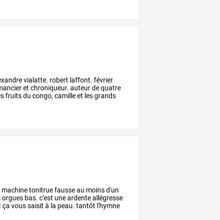
exandre
vialatte.
robert
laffont.
février
mancier
et
chroniqueur.
auteur
de
quatre
es
fruits
du
congo,
camille
et
les
grands
a
machine
tonitrue
fausse
au
moins
d'un
s
orgues
bas.
c'est
une
ardente
allégresse
!
ça
vous
saisit
à
la
peau.
tantôt
l'hymne