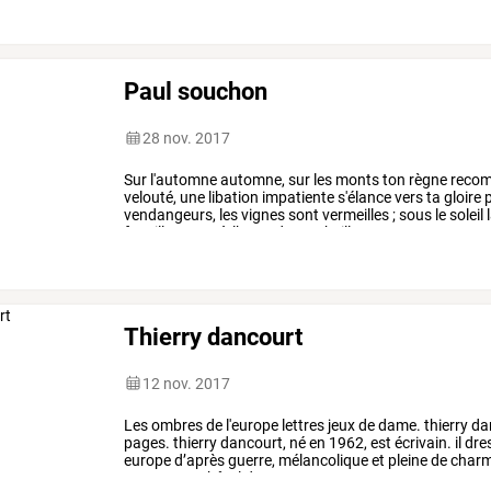
Paul souchon
28 nov. 2017
Sur
l'automne
automne,
sur
les
monts
ton
règne
reco
velouté,
une
libation
impatiente
s'élance
vers
ta
gloire
p
vendangeurs,
les
vignes
sont
vermeilles
;
sous
le
soleil
faucille
sonne
à
l’anse
des
corbeilles,
…
Thierry dancourt
12 nov. 2017
Les
ombres
de
l'europe
lettres
jeux
de
dame.
thierry
da
pages.
thierry
dancourt,
né
en
1962,
est
écrivain.
il
dre
europe
d’après
guerre,
mélancolique
et
pleine
de
charm
roman
pour
hôtel
de
…