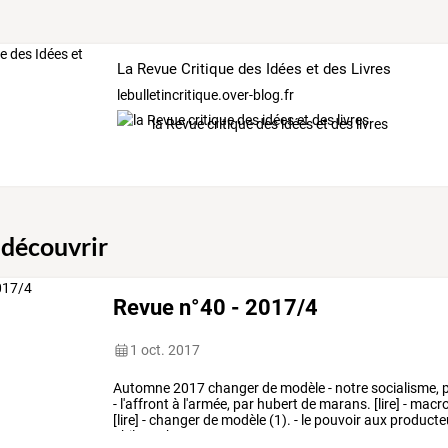
La Revue Critique des Idées et des Livres
lebulletincritique.over-blog.fr
la Revue critique des idées et des livres
 découvrir
Revue n°40 - 2017/4
1 oct. 2017
Automne
2017
changer
de
modèle
-
notre
socialisme,
p
-
l'affront
à
l'armée,
par
hubert
de
marans.
[lire]
-
macr
[lire]
-
changer
de
modèle
(1).
-
le
pouvoir
aux
producte
philosophe,
par
…