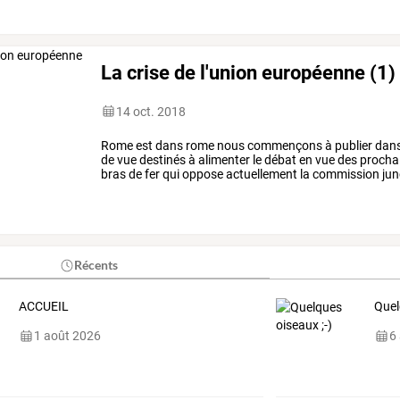
La crise de l'union européenne (1)
14 oct. 2018
Rome
est
dans
rome
nous
commençons
à
publier
dan
de
vue
destinés
à
alimenter
le
débat
en
vue
des
procha
bras
de
fer
qui
oppose
actuellement
la
commission
jun
paru
intéressant
…
Récents
ACCUEIL
Quel
1 août 2026
6