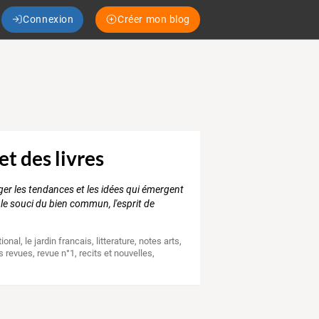
Connexion
Créer mon blog
et des livres
ager les tendances et les idées qui émergent
, le souci du bien commun, l'esprit de
tional
,
le jardin francais
,
litterature
,
notes arts
,
s revues
,
revue n°1
,
recits et nouvelles
,