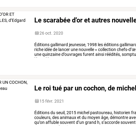
de
vignettes
dessinées,
d’un
…
Le scarabée d’or et autres nouvell
26 oct. 2020
Éditions
gallimard
jeunesse,
1998
les
éditions
gallimar
riche
idée
de
lancer
une
nouvelle
«
collection
chefs-d’œ
une
quinzaine
d’ouvrages
furent
ainsi
réédités,
somptu
légendés
par
une
…
Le roi tué par un cochon, de miche
15 févr. 2021
Éditions
du
seuil,
2015
michel
pastoureau,
historien
fr
couleurs,
des
animaux
et
du
moyen
âge,
démontre
ave
qu’on
affuble
souvent
d’un
grand
h,
s’accorde
souvent
peut
passer
de
prime
…