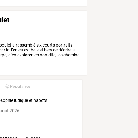
ulet
boulet
a
rassemblé
six
courts
portraits
car
ici
l’enjeu
est
bel
est
bien
de
décrire
la
rps,
d’en
explorer
les
non-dits,
les
chemins
Populaires
osophie ludique et nabots
 août 2026