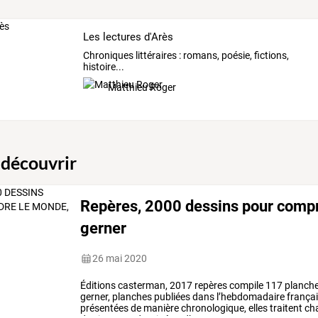
Les lectures d'Arès
Chroniques littéraires : romans, poésie, fictions,
histoire...
Matthieu Roger
 découvrir
Repères, 2000 dessins pour compr
gerner
26 mai 2020
Éditions
casterman,
2017
repères
compile
117
planch
gerner,
planches
publiées
dans
l’hebdomadaire
frança
présentées
de
manière
chronologique,
elles
traitent
ch