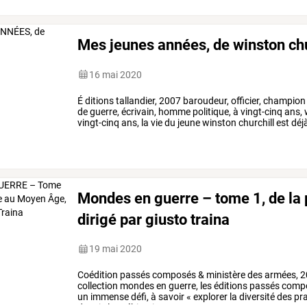
Mes jeunes années, de winston chu
16 mai 2020
É
ditions
tallandier,
2007
baroudeur,
officier,
champion
de
guerre,
écrivain,
homme
politique,
à
vingt-cinq
ans,
vingt-cinq
ans,
la
vie
du
jeune
winston
churchill
est
déj
en
1930
…
Mondes en guerre – tome 1, de la 
dirigé par giusto traina
19 mai 2020
Coédition
passés
composés
&
ministère
des
armées,
2
collection
mondes
en
guerre,
les
éditions
passés
comp
un
immense
défi,
à
savoir
«
explorer
la
diversité
des
pra