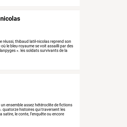
-nicolas
e
réussi,
thibaud
latil-nicolas
reprend
son
e
où
le
bleu-royaume
se
voit
assailli
par
des
lanpyges
».
les
soldats
survivants
de
la
t
un
ensemble
assez
hétéroclite
de
fictions
n.
quatorze
histoires
qui
traversent
les
la
satire,
le
conte,
l’enquête
ou
encore