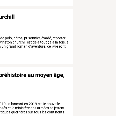
rchill
de
polo,
héros,
prisonnier,
évadé,
reporter
winston
churchill
est
déjà
tout
ça
à
la
fois.
à
à
un
grand
roman
d’aventure.
ce
livre
écrit
préhistoire au moyen âge,
019
en
lançant
en
2019
cette
nouvelle
osés
et
le
ministère
des
armées
se
jettent
tiques
guerrières
sur
tous
les
continents