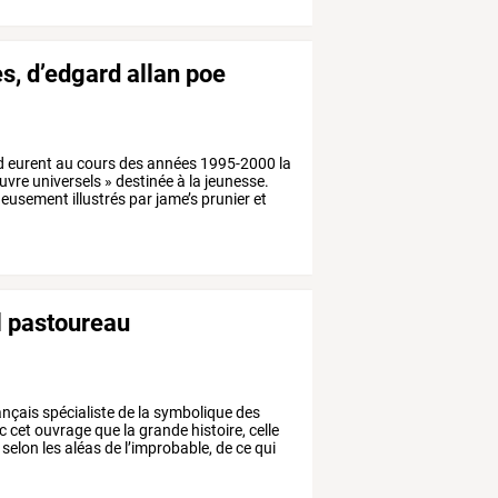
es, d’edgard allan poe
d
eurent
au
cours
des
années
1995-2000
la
uvre
universels
»
destinée
à
la
jeunesse.
eusement
illustrés
par
jame’s
prunier
et
l pastoureau
ançais
spécialiste
de
la
symbolique
des
c
cet
ouvrage
que
la
grande
histoire,
celle
selon
les
aléas
de
l’improbable,
de
ce
qui