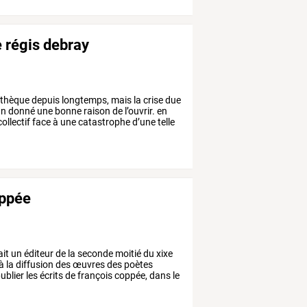
 régis debray
othèque
depuis
longtemps,
mais
la
crise
due
in
donné
une
bonne
raison
de
l’ouvrir.
en
ollectif
face
à
une
catastrophe
d’une
telle
oppée
ait
un
éditeur
de
la
seconde
moitié
du
xixe
à
la
diffusion
des
œuvres
des
poètes
ublier
les
écrits
de
françois
coppée,
dans
le