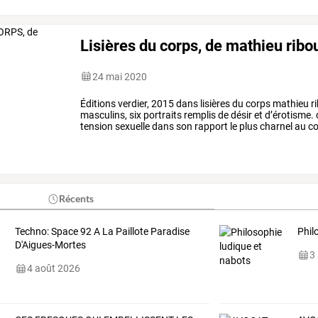
Lisières du corps, de mathieu ribo
24 mai 2020
Éditions
verdier,
2015
dans
lisières
du
corps
mathieu
ri
masculins,
six
portraits
remplis
de
désir
et
d’érotisme.
tension
sexuelle
dans
son
rapport
le
plus
charnel
au
co
de
traverse,
tout
le
…
Récents
Techno: Space 92 A La Paillote Paradise
Phil
D'Aigues-Mortes
3
4 août 2026