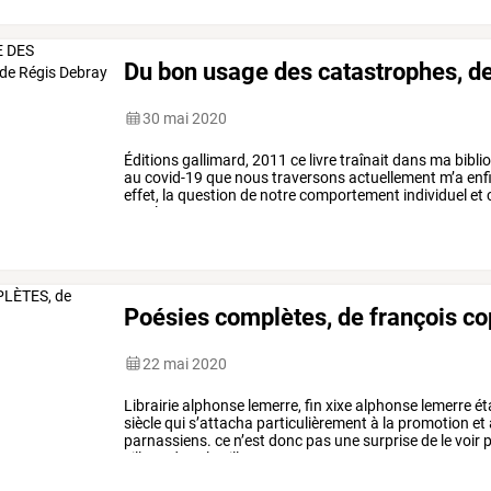
Du bon usage des catastrophes, de
30 mai 2020
Éditions
gallimard,
2011
ce
livre
traînait
dans
ma
bibli
au
covid-19
que
nous
traversons
actuellement
m’a
enf
effet,
la
question
de
notre
comportement
individuel
et
c
ampleur
est
…
Poésies complètes, de françois c
22 mai 2020
Librairie
alphonse
lemerre,
fin
xixe
alphonse
lemerre
ét
siècle
qui
s’attacha
particulièrement
à
la
promotion
et
parnassiens.
ce
n’est
donc
pas
une
surprise
de
le
voir
p
sillage
des
plus
illustres
…