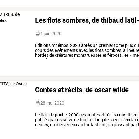
depuis
la
préhistoire
…
Les flots sombres, de thibaud latil
1 juin 2020
Éditions
mnémos,
2020
après
un
premier
tome
plus
qu
cours
des
événements
avec
les
flots
sombres,
à
l’heur
hordes
de
créatures
monstrueuses
et
féroces,
les
«
mé
neuvième
compagnie
…
Contes et récits, de oscar wilde
28 mai 2020
Le
livre
de
poche,
2000
ces
contes
et
récits
constituen
publiés
par
oscar
wilde
tout
au
long
de
sa
vie
d’écrivai
genres,
du
merveilleux
au
fantastique,
en
passant
par
l’anecdote.
point
…