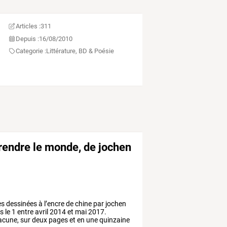
Articles :
311
Depuis :
16/08/2010
Categorie :
Littérature, BD & Poésie
endre le monde, de jochen
es
dessinées
à
l’encre
de
chine
par
jochen
is
le
1
entre
avril
2014
et
mai
2017.
acune,
sur
deux
pages
et
en
une
quinzaine