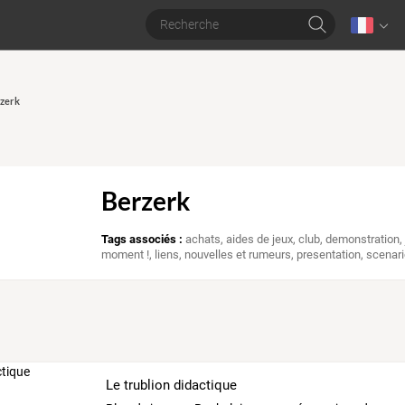
rzerk
Berzerk
Tags associés :
achats
,
aides de jeux
,
club
,
demonstration
moment !
,
liens
,
nouvelles et rumeurs
,
presentation
,
scenari
Le trublion didactique