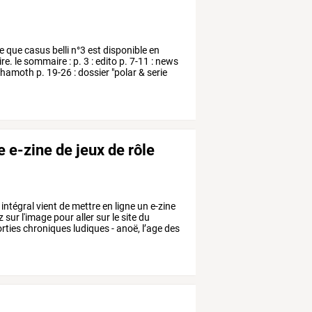
e
que
casus
belli
n°3
est
disponible
en
re.
le
sommaire
:
p.
3
:
edito
p.
7-11
:
news
hamoth
p.
19-26
:
dossier
"polar
&
serie
 e-zine de jeux de rôle
intégral
vient
de
mettre
en
ligne
un
e-zine
z
sur
l'image
pour
aller
sur
le
site
du
rties
chroniques
ludiques
-
anoë,
l’age
des