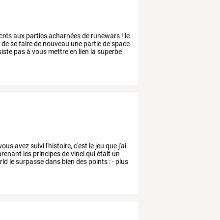
crés
aux
parties
acharnées
de
runewars
!
le
g
de
se
faire
de
nouveau
une
partie
de
space
siste
pas
à
vous
mettre
en
lien
la
superbe
vous
avez
suivi
l'histoire,
c'est
le
jeu
que
j'ai
prenant
les
principes
de
vinci
qui
était
un
rld
le
surpasse
dans
bien
des
points
:
-
plus