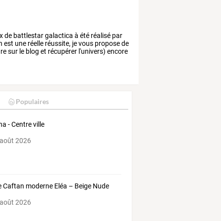
ix
de
battlestar
galactica
à
été
réalisé
par
n
est
une
réelle
réussite,
je
vous
propose
de
re
sur
le
blog
et
récupérer
l'univers)
encore
Populaires
a - Centre ville
 août 2026
 Caftan moderne Eléa – Beige Nude
 août 2026