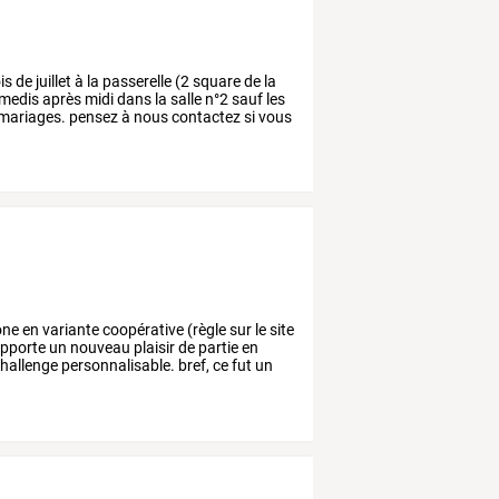
is
de
juillet
à
la
passerelle
(2
square
de
la
medis
après
midi
dans
la
salle
n°2
sauf
les
mariages.
pensez
à
nous
contactez
si
vous
!
one
en
variante
coopérative
(règle
sur
le
site
pporte
un
nouveau
plaisir
de
partie
en
hallenge
personnalisable.
bref,
ce
fut
un