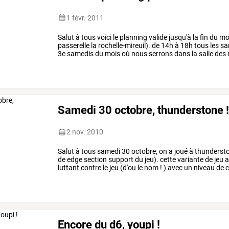
1 févr. 2011
Salut
à
tous
voici
le
planning
valide
jusqu'à
la
fin
du
mo
passerelle
la
rochelle-mireuil).
de
14h
à
18h
tous
les
sa
3e
samedis
du
mois
où
nous
serrons
dans
la
salle
des
passez
nous
…
Samedi 30 octobre, thunderstone 
2 nov. 2010
Salut
à
tous
samedi
30
octobre,
on
a
joué
à
thunderst
de
edge
section
support
du
jeu).
cette
variante
de
jeu
a
luttant
contre
le
jeu
(d'ou
le
nom
!
)
avec
un
niveau
de
c
réel
bonheur
de
jouer
cette
…
Encore du d6, youpi !