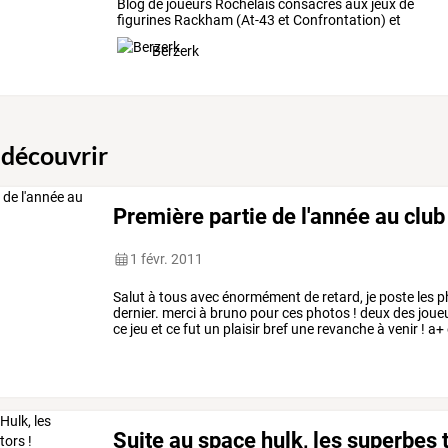
Blog
de
joueurs
Rochelais
consacrés
aux
jeux
de
figurines
Rackham
(At-43
et
Confrontation)
et
aussi
…
Berzerk
 découvrir
Première partie de l'année au club 
1 févr. 2011
Salut à tous avec énormément de retard, je poste les p
dernier. merci à bruno pour ces photos ! deux des joueu
ce jeu et ce fut un plaisir bref une revanche à venir ! a+
Suite au space hulk, les superbes 