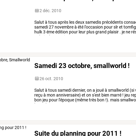
2 déc. 2010
Salut
à
tous
après
les
deux
samedis
précédents
consa
samedi
27
novembre
à
été
l'occasion
pour
slr
et
tomfi
hulk
3
éme
édition
pour
leur
plus
grand
plaisir
.
je
ne
ré
galerie
des
terminators
…
Samedi 23 octobre, smallworld !
26 oct. 2010
Salut
à
tous
samedi
dernier,
on
a
joué
à
smallworld
(si
reçu
à
mon
anniversaire)
et
on
s'est
bien
marré
!
jeu
re
bon
jeu
pour
l'époque
(même
très
bon
!).
mais
smallwo
beau,
les
…
Suite du planning pour 2011 !