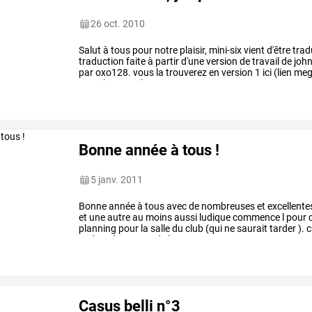
26 oct. 2010
Salut
à
tous
pour
notre
plaisir,
mini-six
vient
d'être
trad
traduction
faite
à
partir
d'une
version
de
travail
de
joh
par
oxo128.
vous
la
trouverez
en
version
1
ici
(lien
meg
superbe
travail
.
pour
…
Bonne année à tous !
5 janv. 2011
Bonne
année
à
tous
avec
de
nombreuses
et
excellente
et
une
autre
au
moins
aussi
ludique
commence
l
pour
planning
pour
la
salle
du
club
(qui
ne
saurait
tarder
).
c
cadre
très
sympa
de
la
…
Casus belli n°3