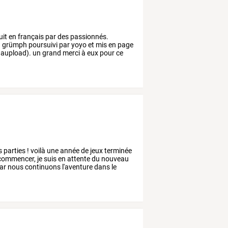
uit
en
français
par
des
passionnés.
n
grümph
poursuivi
par
yoyo
et
mis
en
page
aupload).
un
grand
merci
à
eux
pour
ce
s
parties
!
voilà
une
année
de
jeux
terminée
commencer,
je
suis
en
attente
du
nouveau
ar
nous
continuons
l'aventure
dans
le