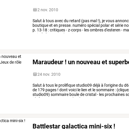
2 nov. 2010
Salut
à
tous
avec
du
retard
(pas
mal
!),
je
vous
annonc
boutique
et
en
presse.
numéro
spécial
polar
et
série
noi
p.
13-18
:
critiques
-
z-corps
-
les
ombres
d'esteren
-
ma
noire"
-
l'essence
du
noir
…
Maraudeur ! un nouveau et superbe
24 nov. 2010
Salut
à
tous
le
prolifique
studio09
déjà
à
l'origine
du
d6
de
179
pages
!
dont
voici
le
lien
et
le
sommaire
:
(clique
studio09)
sommaire
boule
de
cristal
-
les
prochaines
so
réofs
-
tenga
-
summerland
…
Battlestar galactica mini-six !