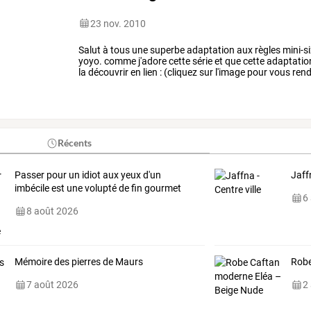
23 nov. 2010
Salut
à
tous
une
superbe
adaptation
aux
règles
mini-s
yoyo.
comme
j'adore
cette
série
et
que
cette
adaptatio
la
découvrir
en
lien
:
(cliquez
sur
l'image
pour
vous
rend
bravo
pour
ce
…
Récents
Passer pour un idiot aux yeux d'un
Jaffn
imbécile est une volupté de fin gourmet
6
8 août 2026
Mémoire des pierres de Maurs
Robe
7 août 2026
2