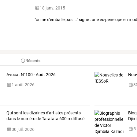
18 janv. 2015
"on ne s'emballe pas ..." signe : une ex-pénélope en mo
Récents
Avocat N°100 - Août 2026
Nouv
1 août 2026
30
Qui
sont
les
dizaines
d'artistes
présents
Biog
dans
le
numéro
de
Taratata
600
rediffusé
Djim
ce
…
5
30 juil. 2026