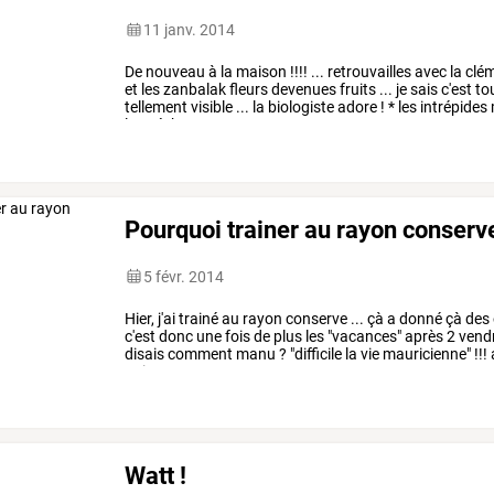
11 janv. 2014
De
nouveau
à
la
maison
!!!!
...
retrouvailles
avec
la
clém
et
les
zanbalak
fleurs
devenues
fruits
...
je
sais
c'est
to
tellement
visible
...
la
biologiste
adore
!
*
les
intrépides
les
pécheurs
…
Pourquoi trainer au rayon conserve
5 févr. 2014
Hier,
j'ai
trainé
au
rayon
conserve
...
çà
a
donné
çà
des
c'est
donc
une
fois
de
plus
les
"vacances"
après
2
vend
disais
comment
manu
?
"difficile
la
vie
mauricienne"
!!!
oui
parce
que
ce
…
Watt !