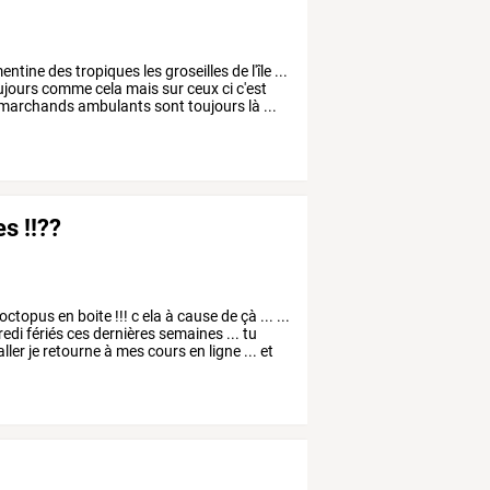
entine
des
tropiques
les
groseilles
de
l'île
...
ujours
comme
cela
mais
sur
ceux
ci
c'est
marchands
ambulants
sont
toujours
là
...
s !!??
octopus
en
boite
!!!
c
ela
à
cause
de
çà
...
...
redi
fériés
ces
dernières
semaines
...
tu
aller
je
retourne
à
mes
cours
en
ligne
...
et