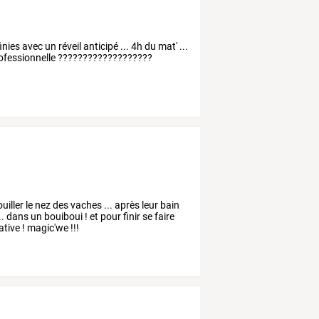
es avec un réveil anticipé ... 4h du mat' ...
rofessionnelle ???????????????????
uiller le nez des vaches ... après leur bain
. dans un bouiboui ! et pour finir se faire
tive ! magic'we !!!