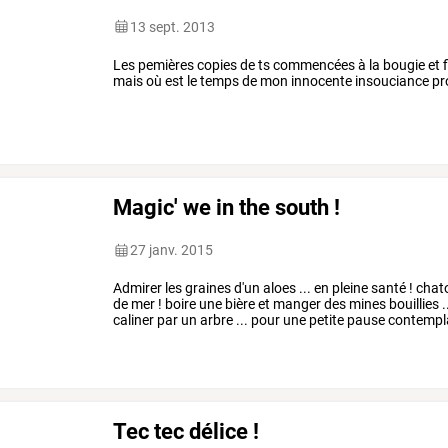
13 sept. 2013
Les pemières copies de ts commencées à la bougie et fini
mais où est le temps de mon innocente insouciance p
Magic' we in the south !
27 janv. 2015
Admirer les graines d'un aloes ... en pleine santé ! chato
de mer ! boire une bière et manger des mines bouillies ..
caliner par un arbre ... pour une petite pause contempla
Tec tec délice !