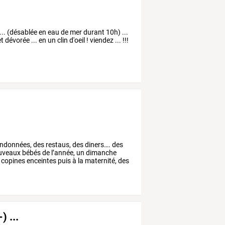
 ... (désablée en eau de mer durant 10h) ...
dévorée ... en un clin d'oeil ! viendez ... !!!
ndonnées,
des
restaus,
des
diners….
des
uveaux
bébés
de
l’année,
un
dimanche
copines
enceintes
puis
à
la
maternité,
des
) ...