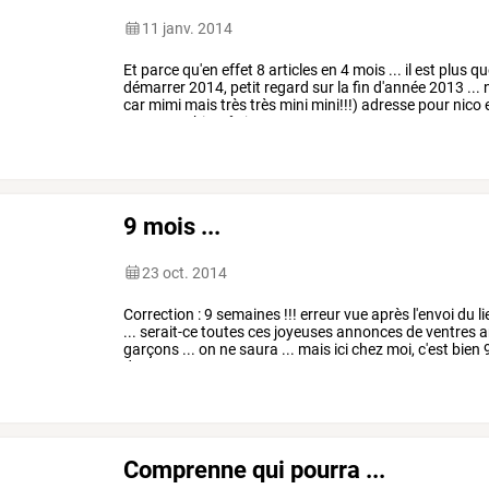
11 janv. 2014
Et
parce
qu'en
effet
8
articles
en
4
mois
...
il
est
plus
qu
démarrer
2014,
petit
regard
sur
la
fin
d'année
2013
...
n
car
mimi
mais
très
très
mini
mini!!!)
adresse
pour
nico
parce
que
bientôt
je
…
9 mois ...
23 oct. 2014
Correction
:
9
semaines
!!!
erreur
vue
après
l'envoi
du
li
...
serait-ce
toutes
ces
joyeuses
annonces
de
ventres
a
garçons
...
on
ne
saura
...
mais
ici
chez
moi,
c'est
bien
dans
cette
…
Comprenne qui pourra ...