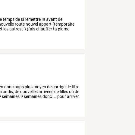
e
temps
de
si
remettre
!!!
avant
de
ouvelle
route
nouvel
appart
(temporaire
et
les
autres
;-)
(fais
chauffer
ta
plume
en
donc
oups
plus
moyen
de
corriger
le
titre
rrondis,
de
nouvelles
arrivées
de
filles
ou
de
9
semaines
9
semaines
donc
...
pour
arriver