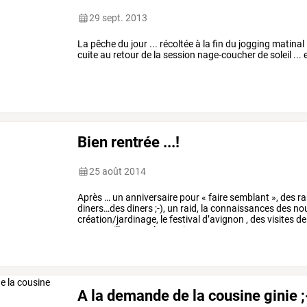
29 sept. 2013
La pêche du jour ... récoltée à la fin du jogging matinal
cuite au retour de la session nage-coucher de soleil ... et 
Bien rentrée ...!
25 août 2014
Après
…
un
anniversaire
pour
«
faire
semblant
»,
des
ra
diners…des
diners
;-),
un
raid,
la
connaissances
des
no
création/jardinage,
le
festival
d’avignon
,
des
visites
de
retrouvailles
avec
le
terroir
…
A la demande de la cousine ginie ;-