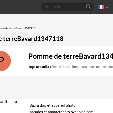
omme de terreBavard1347118
 terreBavard1347118
Pomme de terreBavard13
P
Tags associés :
france (nord)
,
france-maurice
,
laos
,
mauric
Sac à dos et appareil photo
sacados-et-appareilphoto.over-blog.com