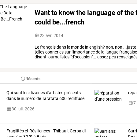
Want to know the language of the f
could be...french
23 avr. 2014
Le
français
dans
le
monde
in
english?
non,
non
...juste
telles
conneries
sur
l'importance
de
la
langue
français
disant
journalistes
"d'occasion"...
assez
peu
renseigné
étrangères,
profitent
…
Récents
Qui
sont
les
dizaines
d'artistes
présents
répa
dans
le
numéro
de
Taratata
600
rediffusé
7
ce
…
30 juil. 2026
Fragilités et Résiliences - Thibault Gerbaldi
Sarr
jusqu'au 30/9 à Blois
l'as