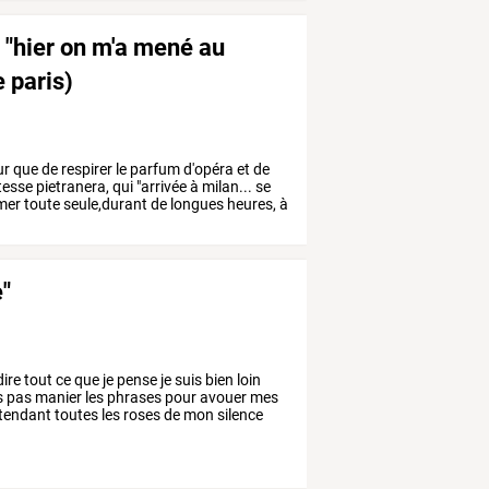
e "hier on m'a mené au
e paris)
ur
que
de
respirer
le
parfum
d'opéra
et
de
esse
pietranera,
qui
"arrivée
à
milan...
se
mer
toute
seule,durant
de
longues
heures,
à
e"
ire
tout
ce
que
je
pense
je
suis
bien
loin
s
pas
manier
les
phrases
pour
avouer
mes
tendant
toutes
les
roses
de
mon
silence