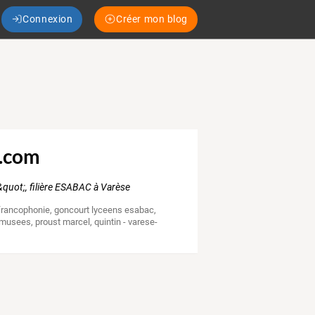
Connexion
Créer mon blog
g.com
i&quot;, filière ESABAC à Varèse
francophonie
,
goncourt lyceens esabac
,
musees
,
proust marcel
,
quintin - varese-