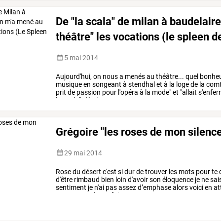
De "la scala" de milan à baudelair
théâtre" les vocations (le spleen d
5 mai 2014
Aujourd'hui,
on
nous
a
menés
au
théâtre...
quel
bonhe
musique
en
songeant
à
stendhal
et
à
la
loge
de
la
comt
prit
de
passion
pour
l'opéra
à
la
mode"
et
"allait
s'enfer
la
scala"
c'était
pour
une
…
Grégoire "les roses de mon silenc
29 mai 2014
Rose
du
désert
c'est
si
dur
de
trouver
les
mots
pour
te
d
d'être
rimbaud
bien
loin
d'avoir
son
éloquence
je
ne
sai
sentiment
je
n'ai
pas
assez
d’emphase
alors
voici
en
at
tous
mes
poèmes
faits
…