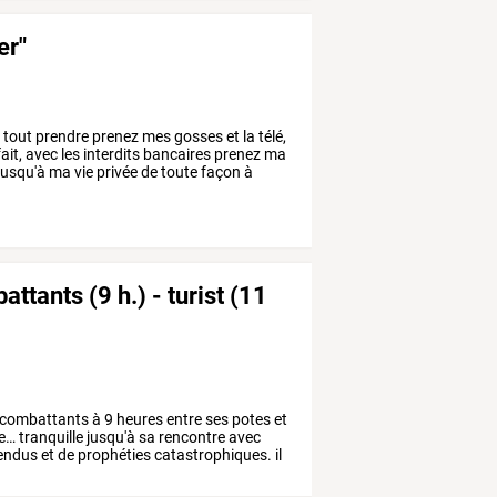
er"
à
tout
prendre
prenez
mes
gosses
et
la
télé,
ait,
avec
les
interdits
bancaires
prenez
ma
jusqu'à
ma
vie
privée
de
toute
façon
à
ttants (9 h.) - turist (11
combattants
à
9
heures
entre
ses
potes
et
le…
tranquille
jusqu'à
sa
rencontre
avec
endus
et
de
prophéties
catastrophiques.
il