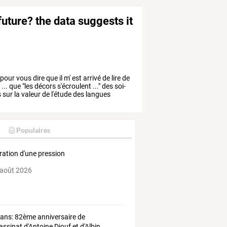
uture? the data suggests it
pour
vous
dire
que
il
m'
est
arrivé
de
lire
de
e
...
que
"les
décors
s'écroulent
..."
des
soi-
s
sur
la
valeur
de
l'étude
des
langues
Populaires
ration d'une pression
 août 2026
ians: 82ème anniversaire de
sassinat d'Antoine Diouf et d'Albin