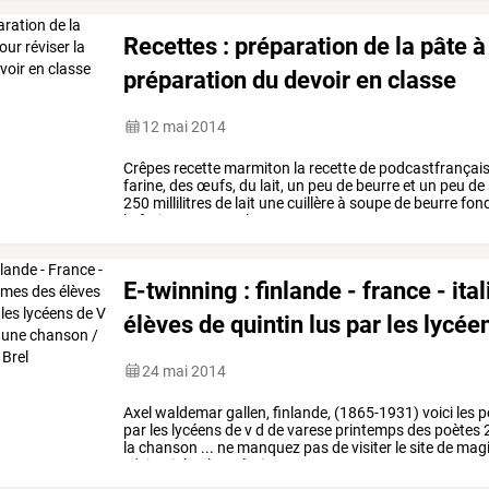
Recettes : préparation de la pâte à 
préparation du devoir en classe
12 mai 2014
Crêpes
recette
marmiton
la
recette
de
podcastfrançais
farine,
des
œufs,
du
lait,
un
peu
de
beurre
et
un
peu
de
250
millilitres
de
lait
une
cuillère
à
soupe
de
beurre
fon
la
farine
et
mettre
le
…
E-twinning
:
finlande
-
france
-
ital
élèves
de
quintin
lus
par
les
lycée
24 mai 2014
Axel
waldemar
gallen,
finlande,
(1865-1931)
voici
les
p
par
les
lycéens
de
v
d
de
varese
printemps
des
poètes
la
chanson
...
ne
manquez
pas
de
visiter
le
site
de
magi
m'aimait
la
plage
était
…