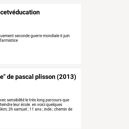
ncetvéducation
uement seconde guerre mondiale 6 juin
'armistice
le" de pascal plisson (2013)
vec
sensibilité
le
très
long
parcours
que
teindre
leur
école.
en
voici
quelques
5km;
2h
samuel
;
11
ans
;
inde
;
chemin
de