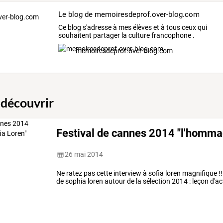
Le blog de memoiresdeprof.over-blog.com
Ce
blog
s'adresse
à
mes
élèves
et
à
tous
ceux
qui
souhaitent
partager
la
culture
francophone
.
Pour
…
memoiresdeprof.over-blog.com
 découvrir
Festival de cannes 2014 "l'hommag
26 mai 2014
Ne ratez pas cette interview à sofia loren magnifique !
de sophia loren autour de la sélection 2014 : leçon d'ac