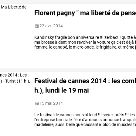
Florent pagny " ma liberté de pens
22 avr. 2014
Kandinsky
fragile
bon
anniversaire
!!!
zerbac!!!
quitte
ma
brosse
à
dent
mon
revolver
la
voiture
ça
c'est
déjà
f
femme,
le
canapé,
le
micro
onde,
le
frigidaire,
et
même
découvert,
je
peux
…
Festival de cannes 2014 : les comba
h.), lundi le 19 mai
15 mai 2014
Le
festival
de
cannes
nous
attend
!!!
soyez
prêts
!!!
les
l’entreprise
familiale,
l’été
d'arnaud
s’annonce
tranquil
madeleine,
aussi
belle
que
cassante,
bloc
de
muscles
t
ne
…