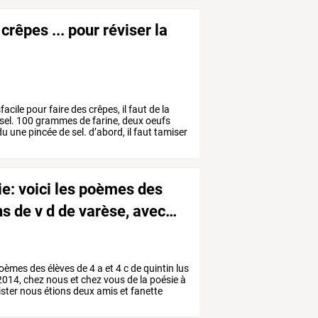
crêpes ... pour réviser la
facile
pour
faire
des
crêpes,
il
faut
de
la
sel.
100
grammes
de
farine,
deux
oeufs
du
une
pincée
de
sel.
d’abord,
il
faut
tamiser
ie:
voici
les
poèmes
des
ns
de
v
d
de
varèse,
avec
…
oèmes
des
élèves
de
4
a
et
4
c
de
quintin
lus
2014,
chez
nous
et
chez
vous
de
la
poésie
à
ster
nous
étions
deux
amis
et
fanette