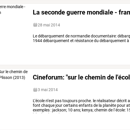
La seconde guerre mondiale - fra
28 mai 2014
Le débarquement de normandie documentaire: débarq
1944 débarquement et résistance du débarquement à l
Cineforum: "sur le chemin de l'éco
3 mai 2014
L’école
n’est
pas
toujours
proche.
le
réalisateur
décrit
a
font
chaque
jour
certains
enfants
de
la
planète
pour
at
exemples
:
jackson;
10
ans;
kenya;
chemin
de
l`école:
1
l`école:
4km
;
1h
15min
…