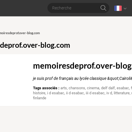
moiresdeprof.over-blog.com
deprof.over-blog.com
memoiresdeprof.over-blo
je suis prof de français au lycée classique &quot;Cairol
Tags associés :
arts
,
chansons
,
cinema
,
delf dalf
,
esabac
,
histoire
,
i d esabac
,
ii d esabac
,
iii d esabac
,
iv d
,
litterature
,
finlande