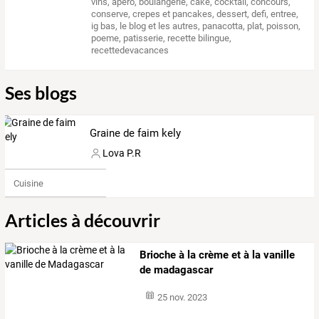
vins
,
apero
,
boulangerie
,
cake
,
cocktail
,
concours
,
conserve
,
crepes et pancakes
,
dessert
,
defi
,
entree
,
ig bas
,
le blog et les autres
,
panacotta
,
plat
,
poisson
,
poeme
,
patisserie
,
recette bilingue
,
recettedevacances
Ses blogs
Graine de faim kely
Lova P.R
Cuisine
Articles à découvrir
Brioche à la crème et à la vanille
de madagascar
25 nov. 2023