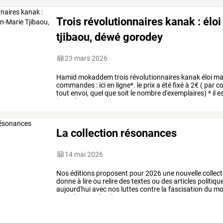
Trois révolutionnaires kanak : élo
tjibaou, déwé gorodey
23 mars 2026
Hamid
mokaddem
trois
révolutionnaires
kanak
éloi
ma
commandes
:
ici
en
ligne*.
le
prix
a
été
fixé
à
2€
(
par
co
tout
envoi,
quel
que
soit
le
nombre
d'exemplaires)
*
il
e
(avec
les
…
La collection résonances
14 mai 2026
Nos
éditions
proposent
pour
2026
une
nouvelle
collect
donne
à
lire
ou
relire
des
textes
ou
des
articles
politiqu
aujourd'hui
avec
nos
luttes
contre
la
fascisation
du
mo
entre
les
peuples.
la
…