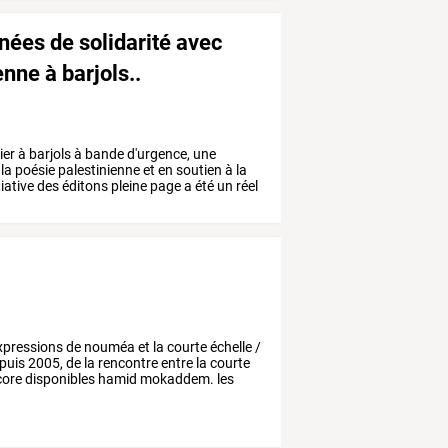
nées de solidarité avec
nne à barjols..
ier
à
barjols
à
bande
d'urgence,
une
la
poésie
palestinienne
et
en
soutien
à
la
tiative
des
éditons
pleine
page
a
été
un
réel
xpressions
de
nouméa
et
la
courte
échelle
/
puis
2005,
de
la
rencontre
entre
la
courte
ore
disponibles
hamid
mokaddem.
les