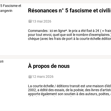
Résonances n° 5 fascisme et civili
13 mai 2026
Commandes : ici en ligne*. le prix a été fixé à 2€ ( + frais
pour tout envoi, quel que soit le nombre d'exemplaires.
chèque (avec les frais de port à la courte échelle.éditi
À propos de nous
12 mars 2026
La
courte
échelle
/
éditions
transit
est
une
maison
d'éd
2002,
a
édité
des
essais,
de
la
poésie,
des
livres
d'artis
apporte
également
son
soutien
à
des
auteurs,
poètes,
d'algérie,
de
kanaky
/
nouvelle
…