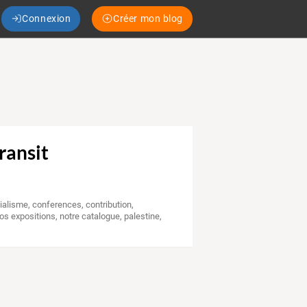
Connexion
Créer mon blog
transit
ialisme
,
conferences
,
contribution
,
os expositions
,
notre catalogue
,
palestine
,