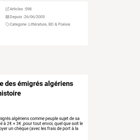
Articles :
598
Depuis :
26/06/2005
Categorie :
Littérature, BD & Poésie
e des émigrés algériens
istoire
igrés
algériens
comme
peuple
sujet
de
sa
xé
à
2€
+
3€
,pour
tout
envoi,
quel
que
soit
le
oyer
un
chèque
(avec
les
frais
de
port
à
la