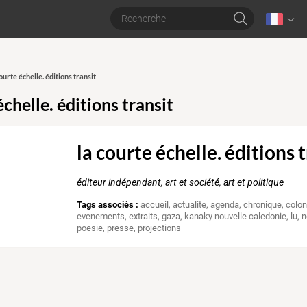
courte échelle. éditions transit
échelle. éditions transit
la courte échelle. éditions 
éditeur indépendant, art et société, art et politique
Tags associés :
accueil
,
actualite
,
agenda
,
chronique
,
colon
evenements
,
extraits
,
gaza
,
kanaky nouvelle caledonie
,
lu
,
n
poesie
,
presse
,
projections