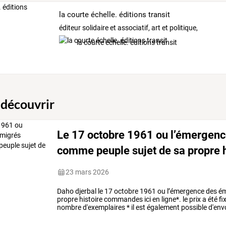
la courte échelle. éditions transit
éditeur solidaire et associatif, art et politique,
la courte échelle. éditions transit
 découvrir
Le 17 octobre 1961 ou l’émergenc
comme peuple sujet de sa propre h
23 mars 2026
Daho
djerbal
le
17
octobre
1961
ou
l’émergence
des
ém
propre
histoire
commandes
ici
en
ligne*.
le
prix
a
été
fi
nombre
d'exemplaires
*
il
est
également
possible
d'env
courte
…