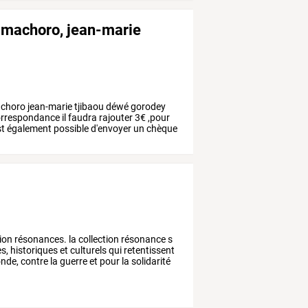
i machoro, jean-marie
choro
jean-marie
tjibaou
déwé
gorodey
rrespondance
il
faudra
rajouter
3€
,pour
st
également
possible
d'envoyer
un
chèque
ion
résonances.
la
collection
résonance
s
es,
historiques
et
culturels
qui
retentissent
nde,
contre
la
guerre
et
pour
la
solidarité