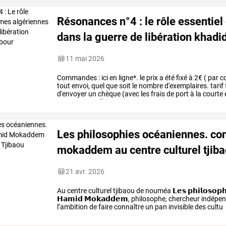
Résonances n°4 : le rôle essentie
dans la guerre de libération khad
11 mai 2026
Commandes : ici en ligne*. le prix a été fixé à 2€ ( par
tout envoi, quel que soit le nombre d'exemplaires. tarif f
d'envoyer un chèque (avec les frais de port à la courte 
13002 marseille)
Les philosophies océaniennes. co
mokaddem au centre culturel tjib
21 avr. 2026
Au centre culturel tjibaou de nouméa 𝗟𝗲𝘀 𝗽𝗵𝗶𝗹𝗼𝘀𝗼𝗽𝗵𝗶
𝗛𝗮𝗺𝗶𝗱 𝗠𝗼𝗸𝗮𝗱𝗱𝗲𝗺, philosophe, chercheur indép
l’ambition de faire connaître un pan invisible des cultu