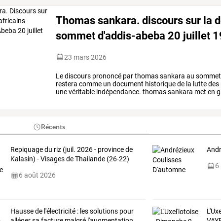
Thomas sankara. discours sur la d
sommet d'addis-abeba 20 juillet 
23 mars 2026
Le
discours
prononcé
par
thomas
sankara
au
somme
restera
comme
un
document
historique
de
la
lutte
des
une
véritable
indépendance.
thomas
sankara
met
en
g
africains
à
refuser
…
Récents
Repiquage du riz (juil. 2026 - province de
Andr
Kalasin) - Visages de Thailande (26-22)
6
6 août 2026
Hausse
de
l'électricité
:
les
solutions
pour
L'Ux
alléger
sa
facture
malgré
l'augmentation
…
VAY