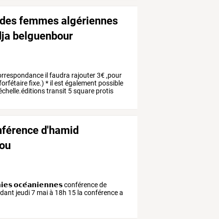
l des femmes algériennes
idja belguenbour
 correspondance il faudra rajouter 3€ ,pour
orfétaire fixe.) * il est également possible
échelle.éditions transit 5 square protis
nférence d'hamid
aou
𝗲𝘀 𝗼𝗰𝗲́𝗮𝗻𝗶𝗲𝗻𝗻𝗲𝘀 conférence de
endant jeudi 7 mai à 18h 15 la conférence a