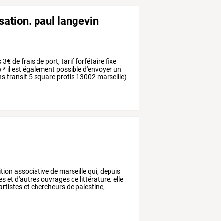
sation. paul langevin
 3€ de frais de port, tarif forfétaire fixe
) * il est également possible d'envoyer un
ons transit 5 square protis 13002 marseille)
ition
associative
de
marseille
qui,
depuis
tes
et
d'autres
ouvrages
de
littérature.
elle
artistes
et
chercheurs
de
palestine,