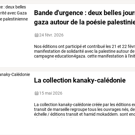
Bande d'urgence : deux belles jour
gaza autour de la poésie palestinie
24 févr. 2026
Nos
éditions
ont
participé
et
contribué
les
21
et
22
févr
manifestation
de
solidarité
avec
la
palestine
autour
de
campagne
education4gaza.
cette
manifestation
à
l'ini
succès
par
la
…
La collection kanaky-calédonie
15 mai 2026
La
collection
kanaky-calédonie
créée
par
les
éditions
e
transit
de
marseille
regroupe
tous
les
ouvrages
nés,
de
échelle
/
éditions
transit
et
hamid
mokaddem.
sont
enc
chroniques
de
kanaky
…