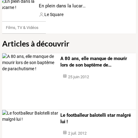
En plein dans la lucarne !
Le Square
Films, TV & Vidéos
Articles à découvrir
A
80
ans,
elle
manque
de
mourir
lors
de
son
baptême
de
…
25 juin 2012
Le footballeur balotelli star malgré
lui !
2 juil. 2012