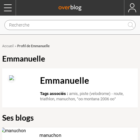
Profil de Emmanuelle
Accueil
»
Emmanuelle
Emmanuelle
Tags associés :
amis
,
piste (velodrome) - route
,
triathlon
,
manuchon
,
°oo montana 2006 oo°
Ses blogs
manuchon