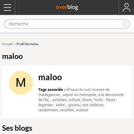
Profil de maloo
Accueil
»
maloo
maloo
M
Tags associés :
afrique du sud
,
scenes de
madagascar..
,
sejour en metropole
,
a la decouverte
de l'ile..
,
activites
,
culture
,
divers
,
fruits - fleurs -
legumes - arbre..
,
gouzou
,
nos visiteurs
,
randonnees
,
recettes
,
soirees
Ses blogs