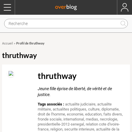
Profil de thruthway
Accueil
»
thruthway
thruthway
Jeune fille éprise de liberté, de vérité et de
justice.
Tags associés :
actualite judiciaire
,
actualite
militaire
,
actualites politiques
,
culture
,
diplomatie
,
droit de l'homme
,
economie
,
education
,
faits divers
,
fronde sociale
,
international
,
medias
,
necrologie
,
presidentielle-2012-senegal
,
relation cote d'ivoire-
france
,
religion
,
securite interieure
,
actualite de la