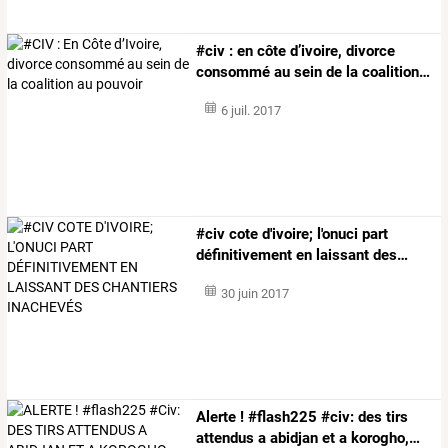
#civ
:
en
côte
d’ivoire,
divorce
consommé
au
sein
de
la
coalition
…
6 juil. 2017
#civ
cote
d'ivoire;
l'onuci
part
définitivement
en
laissant
des
…
30 juin 2017
Alerte
!
#flash225
#civ:
des
tirs
attendus
a
abidjan
et
a
korogho,
…