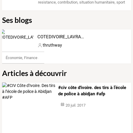
resistance
,
contribution
,
situation humanitaire
,
sport
Ses blogs
COTEDIVOIRE_LAVRAIE
thruthway
Économie, Finance & Droit
Articles à découvrir
#civ côte d'ivoire. des tirs à l’école
de police à abidjan #afp
20 juil. 2017