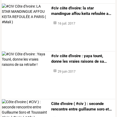
#civ
côte
d'ivoire:
la
star
mandingue
affou
keita
refoulée
a
…
16 juil. 2017
#civ
côte
d'ivoire
:
yaya
touré,
donne
les
vraies
raisons
de
sa
…
29 juin 2017
Côte
d'ivoire
(
#civ
)
:
seconde
rencontre
entre
guillaume
soro
et
…