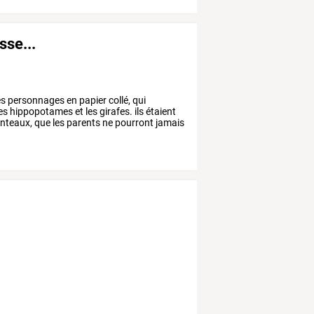
sse...
es
personnages
en
papier
collé,
qui
es
hippopotames
et
les
girafes.
ils
étaient
nteaux,
que
les
parents
ne
pourront
jamais