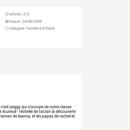
Articles :
215
Depuis :
24/08/2008
Categorie :
Famille & Enfants
c'est
peggy
qui
s'occupe
de
notre
classe
à
écureuil
-
l'échelle
de
tarzan
la
découverte
maman
de
leanna,
et
les
papas
de
rachel
et