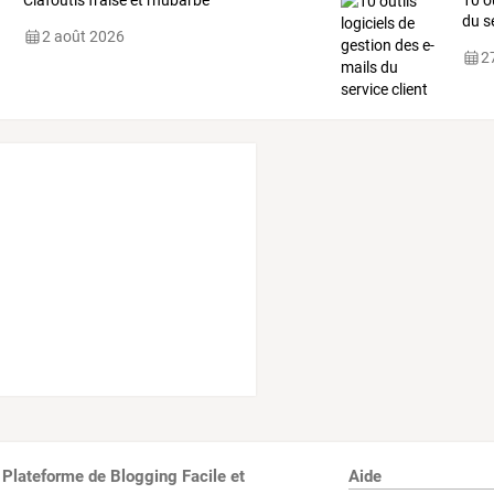
Clafoutis fraise et rhubarbe
10 o
du s
2 août 2026
27
 Plateforme de Blogging Facile et
Aide