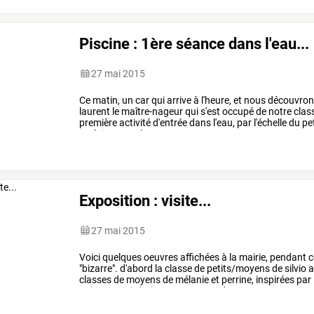
Piscine : 1ère séance dans l'eau...
27 mai 2015
Ce
matin,
un
car
qui
arrive
à
l'heure,
et
nous
découvron
laurent
le
maître-nageur
qui
s'est
occupé
de
notre
clas
première
activité
d'entrée
dans
l'eau,
par
l'échelle
du
pet
en
évitant
quelques
…
Exposition : visite...
27 mai 2015
Voici
quelques
oeuvres
affichées
à
la
mairie,
pendant
c
"bizarre".
d'abord
la
classe
de
petits/moyens
de
silvio
a
classes
de
moyens
de
mélanie
et
perrine,
inspirées
par
animaux
qui
n'existent
pas,
avec
de
…