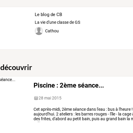
Le blog de CB
La vie d'une classe de GS
Cathou
 découvrir
Piscine : 2ème séance...
28 mai 2015
Cet
après-midi,
2ème
séance
dans
l'eau
:
bus
à
l'heure
!
aujourd'hui.
2
ateliers
:
les
barres
rouges
-
l'île
-
la
cage
des
frites,
d'abord
au
petit
bain,
puis
au
grand
bain
la
william
…