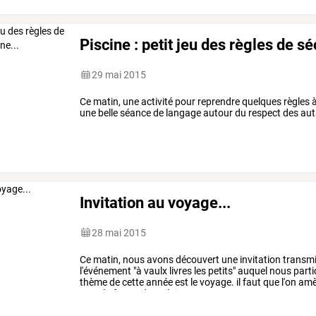
Piscine : petit jeu des règles de sé
29 mai 2015
Ce matin, une activité pour reprendre quelques règles à 
une belle séance de langage autour du respect des autr
Invitation au voyage...
28 mai 2015
Ce
matin,
nous
avons
découvert
une
invitation
transm
l'événement
"à
vaulx
livres
les
petits"
auquel
nous
parti
thème
de
cette
année
est
le
voyage.
il
faut
que
l'on
amè
sous
la
forme
de
poésie,
…