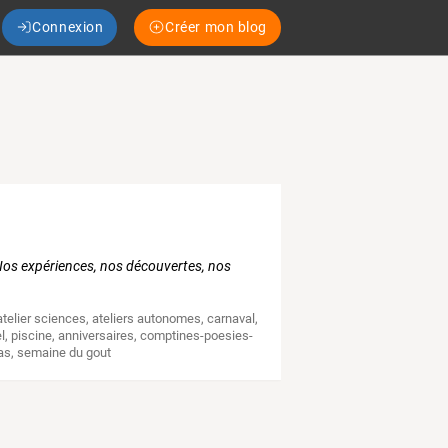
Connexion
Créer mon blog
. Nos expériences, nos découvertes, nos
atelier sciences
,
ateliers autonomes
,
carnaval
,
l
,
piscine
,
anniversaires
,
comptines-poesies-
as
,
semaine du gout