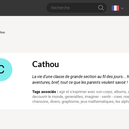
thou
Cathou
C
La vie d'une classe de grande section au fil des jours..
aventures, bref, tout ce que les parents veulent savoir !
Tags associés :
agir et s'exprimer avec son corps
,
albums
,
decouvrir le monde
,
generalites
,
imaginer - sentir - creer
,
noe
chansons
,
divers
,
graphisme
,
jeux mathematiques
,
les alph