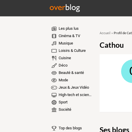
Les plus lus
Profil de Ca
Accueil
»
Cinéma & TV
Cathou
Musique
Loisirs & Culture
Cuisine
Déco
Beauté & santé
Mode
Jeux & Jeux Vidéo
High-tech et sciences
Sport
Société
Ses blogs
Top des blogs