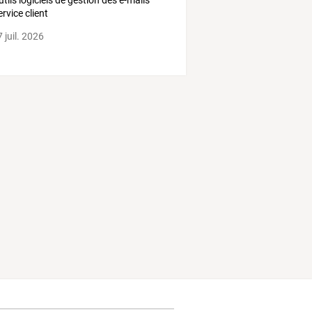
utils logiciels de gestion des e-mails
ervice client
 juil. 2026