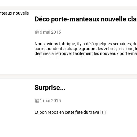
Déco porte-manteaux nouvelle cla
6 mai 2015
Nous
avions
fabriqué,
il
y
a
déjà
quelques
semaines,
d
correspondent
à
chaque
groupe
:
les
zèbres,
les
lions,
l
destinés
à
retrouver
facilement
les
nouveaux
porte-ma
voir
car
ils
n'entrent
pas
de
…
Surprise...
1 mai 2015
Et bon repos en cette fête du travail !!!