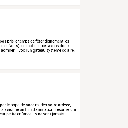
pas
pris
le
temps
de
fêter
dignement
les
u
d'enfants).
ce
matin,
nous
avons
donc
e
admirer...
voici
un
gâteau
système
solaire,
par
le
papa
de
nassim.
dès
notre
arrivée,
ns
visionné
un
film
d'animation.
résumé
lum
eur
petite
enfance.
ils
ne
sont
jamais