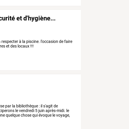
curité et d'hygiène...
respecter à la piscine. l'occasion de faire
es et des locaux !!!
ise
par
la
bibliothèque
:
il
s'agit
de
ciperons
le
vendredi
5
juin
après-midi.
le
ne
quelque
chose
qui
évoque
le
voyage,