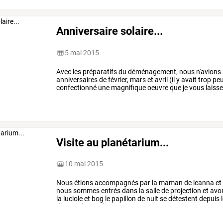
Anniversaire solaire...
5 mai 2015
Avec
les
préparatifs
du
déménagement,
nous
n'avions
anniversaires
de
février,
mars
et
avril
(il
y
avait
trop
pe
confectionné
une
magnifique
oeuvre
que
je
vous
laiss
…
Visite au planétarium...
10 mai 2015
Nous
étions
accompagnés
par
la
maman
de
leanna
et
nous
sommes
entrés
dans
la
salle
de
projection
et
avo
la
luciole
et
bog
le
papillon
de
nuit
se
détestent
depuis
l
d’accord
et
se
disputent
…