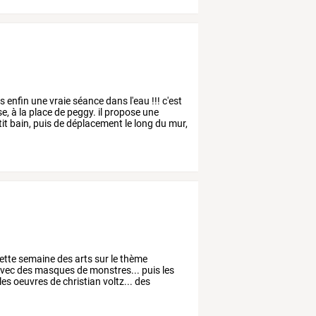
s
enfin
une
vraie
séance
dans
l'eau
!!!
c'est
se,
à
la
place
de
peggy.
il
propose
une
it
bain,
puis
de
déplacement
le
long
du
mur,
ette
semaine
des
arts
sur
le
thème
vec
des
masques
de
monstres...
puis
les
les
oeuvres
de
christian
voltz...
des