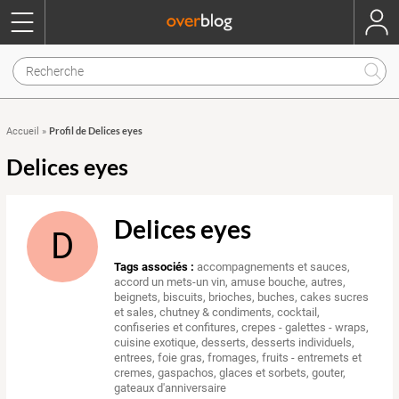
Profil de Delices eyes
Accueil
»
Delices eyes
Delices eyes
D
Tags associés :
accompagnements et sauces
,
accord un mets-un vin
,
amuse bouche
,
autres
,
beignets
,
biscuits
,
brioches
,
buches
,
cakes sucres
et sales
,
chutney & condiments
,
cocktail
,
confiseries et confitures
,
crepes - galettes - wraps
,
cuisine exotique
,
desserts
,
desserts individuels
,
entrees
,
foie gras
,
fromages
,
fruits - entremets et
cremes
,
gaspachos
,
glaces et sorbets
,
gouter
,
gateaux d'anniversaire