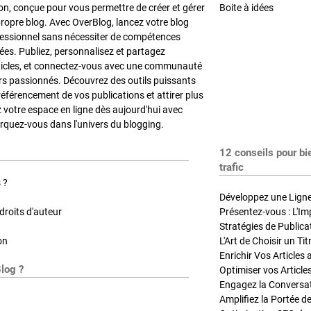
on, conçue pour vous permettre de créer et gérer
Boite à idées
propre blog. Avec OverBlog, lancez votre blog
fessionnel sans nécessiter de compétences
es. Publiez, personnalisez et partagez
ticles, et connectez-vous avec une communauté
rs passionnés. Découvrez des outils puissants
référencement de vos publications et attirer plus
z votre espace en ligne dès aujourd'hui avec
quez-vous dans l'univers du blogging.
12 conseils pour bi
trafic
 ?
Développez une Ligne 
roits d'auteur
Présentez-vous : L'Im
on
L'Art de Choisir un Ti
Blog ?
Optimiser vos Article
Engagez la Conversati
Amplifiez la Portée de