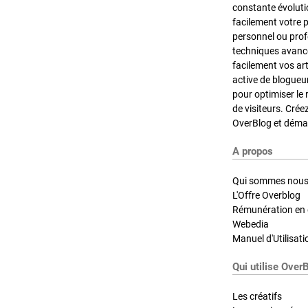
constante évoluti
facilement votre 
personnel ou pro
techniques avancé
facilement vos ar
active de blogueu
pour optimiser le 
de visiteurs. Crée
OverBlog et démar
A propos
Qui sommes nous
L'Offre Overblog
Rémunération en d
Webedia
Manuel d'Utilisati
Qui utilise Over
Les créatifs