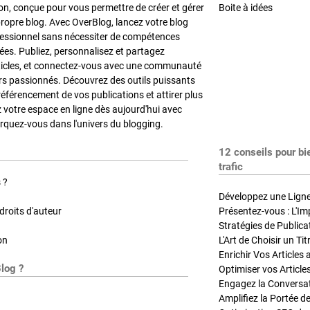
on, conçue pour vous permettre de créer et gérer
Boite à idées
propre blog. Avec OverBlog, lancez votre blog
fessionnel sans nécessiter de compétences
es. Publiez, personnalisez et partagez
ticles, et connectez-vous avec une communauté
rs passionnés. Découvrez des outils puissants
référencement de vos publications et attirer plus
z votre espace en ligne dès aujourd'hui avec
quez-vous dans l'univers du blogging.
12 conseils pour bi
trafic
 ?
Développez une Ligne 
roits d'auteur
Présentez-vous : L'Im
on
L'Art de Choisir un Ti
Blog ?
Optimiser vos Article
Engagez la Conversati
Amplifiez la Portée de