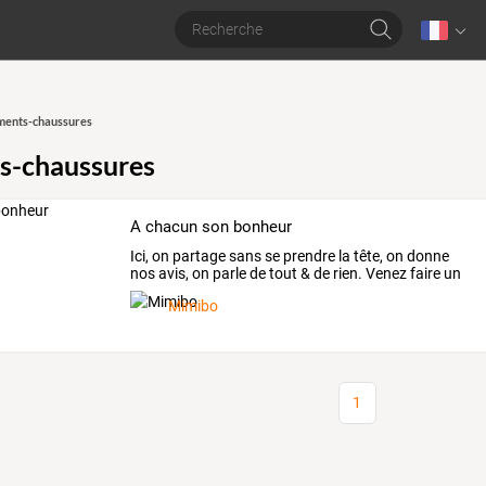
ments-chaussures
s-chaussures
A chacun son bonheur
Ici,
on
partage
sans
se
prendre
la
tête,
on
donne
nos
avis,
on
parle
de
tout
&
de
rien.
Venez
faire
un
tour
…
Mimibo
1