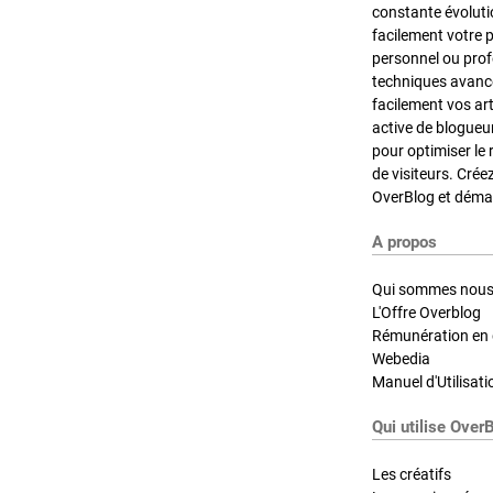
constante évoluti
facilement votre 
personnel ou pro
techniques avancé
facilement vos ar
active de blogueu
pour optimiser le 
de visiteurs. Crée
OverBlog et démar
A propos
Qui sommes nous
L'Offre Overblog
Rémunération en d
Webedia
Manuel d'Utilisati
Qui utilise Over
Les créatifs