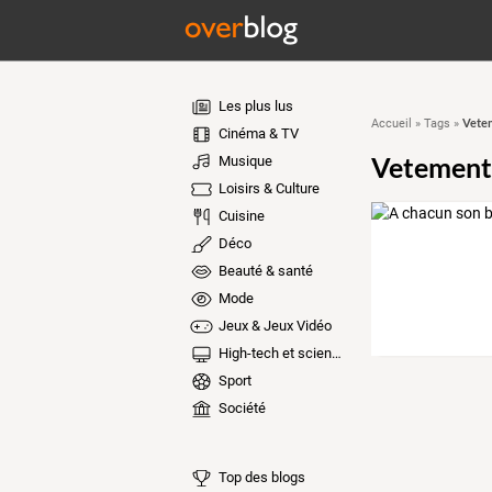
Les plus lus
Vete
Accueil
»
Tags
»
Cinéma & TV
Vetement
Musique
Loisirs & Culture
Cuisine
Déco
Beauté & santé
Mode
Jeux & Jeux Vidéo
High-tech et sciences
Sport
Société
Top des blogs