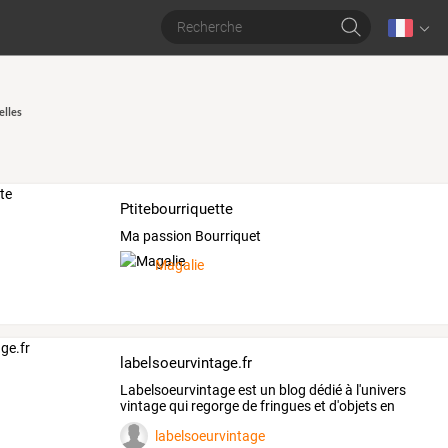
elles
Ptitebourriquette
Ma passion Bourriquet
Magalie
labelsoeurvintage.fr
Labelsoeurvintage
est
un
blog
dédié
à
l'univers
vintage
qui
regorge
de
fringues
et
d'objets
en
tous
…
labelsoeurvintage