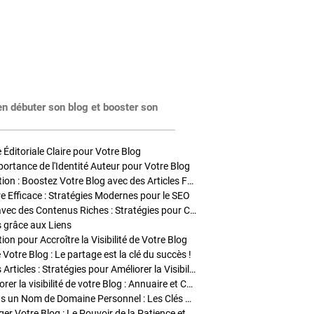
en débuter son blog et booster son
Éditoriale Claire pour Votre Blog
portance de l'Identité Auteur pour Votre Blog
Stratégies de Publication : Boostez Votre Blog avec des Articles Fréquents et Exclusifs
tre Efficace : Stratégies Modernes pour le SEO
Enrichir Vos Articles avec des Contenus Riches : Stratégies pour Captiver et Optimiser
s grâce aux Liens
on pour Accroître la Visibilité de Votre Blog
 Votre Blog : Le partage est la clé du succès !
Optimisation SEO des Articles : Stratégies pour Améliorer la Visibilité de Votre Blog
Stratégies pour améliorer la visibilité de votre Blog : Annuaire et Collaborations
Pourquoi Investir dans un Nom de Domaine Personnel : Les Clés de la Réussite de Votre Blog
Comment Faire Émerger Votre Blog : Le Pouvoir de la Patience et de la Persévérance