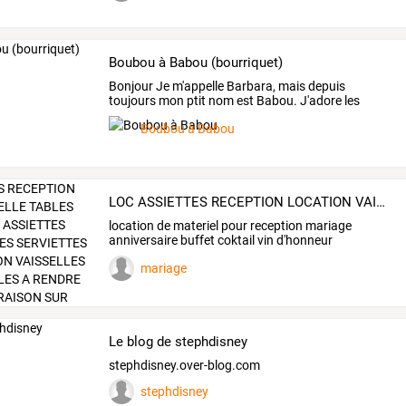
Boubou à Babou (bourriquet)
Bonjour
Je
m'appelle
Barbara,
mais
depuis
toujours
mon
ptit
nom
est
Babou.
J'adore
les
anes,
et
donc
je
…
Boubou à Babou
LOC ASSIETTES RECEPTION LOCATION VAISSELLE TABLES CHAISES VERRES ASSIETTES COUVERTS NAPPES SERVIETTES TENTES LIVRAISON VAISSELLES ET LINGE DE TABLES A RENDRE NON LAVEES LIVRAISON SUR DEPARTEMENTS 27/7
location
de
materiel
pour
reception
mariage
anniversaire
buffet
coktail
vin
d'honneur
location
…
mariage
Le blog de stephdisney
stephdisney.over-blog.com
stephdisney