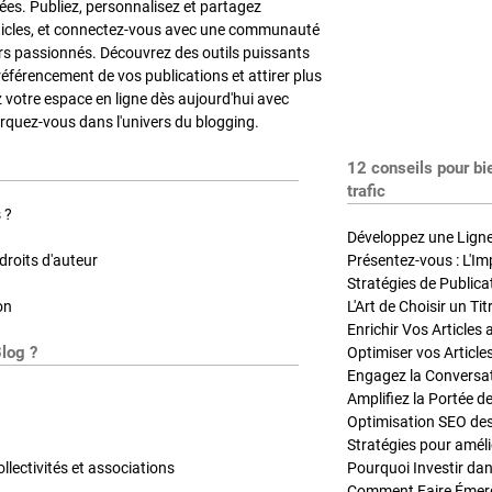
es. Publiez, personnalisez et partagez
ticles, et connectez-vous avec une communauté
rs passionnés. Découvrez des outils puissants
référencement de vos publications et attirer plus
z votre espace en ligne dès aujourd'hui avec
quez-vous dans l'univers du blogging.
12 conseils pour bi
trafic
 ?
Développez une Ligne 
roits d'auteur
Présentez-vous : L'Im
on
L'Art de Choisir un Ti
Blog ?
Optimiser vos Article
Engagez la Conversati
Amplifiez la Portée de
ollectivités et associations