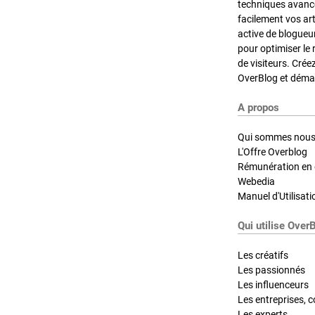
techniques avancé
facilement vos ar
active de blogueu
pour optimiser le 
de visiteurs. Crée
OverBlog et démar
A propos
Qui sommes nous
L'Offre Overblog
Rémunération en d
Webedia
Manuel d'Utilisati
Qui utilise Over
Les créatifs
Les passionnés
Les influenceurs
Les entreprises, c
Les experts