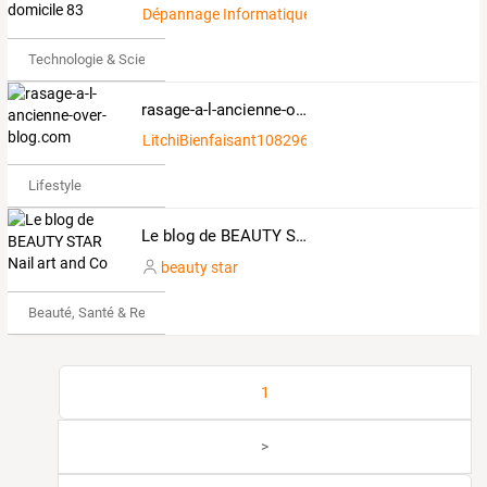
Dépannage Informatique à TOULON et sa Région
Technologie & Science
rasage-a-l-ancienne-over-blog.com
LitchiBienfaisant1082962
Lifestyle
Le blog de BEAUTY STAR Nail art and Co
beauty star
Beauté, Santé & Remise en forme
1
>