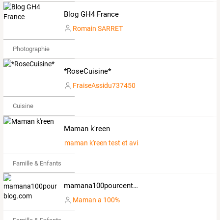
Blog GH4 France
Romain SARRET
Photographie
*RoseCuisine*
FraiseAssidu737450
Cuisine
Maman k'reen
maman k'reen test et avis
Famille & Enfants
mamana100pourcent.over-blog.com
Maman a 100%