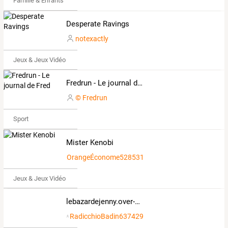
Famille & Enfants
Desperate Ravings
notexactly
Jeux & Jeux Vidéo
Fredrun - Le journal de Fred
© Fredrun
Sport
Mister Kenobi
OrangeÉconome528531
Jeux & Jeux Vidéo
lebazardejenny.over-blog.com
RadicchioBadin637429