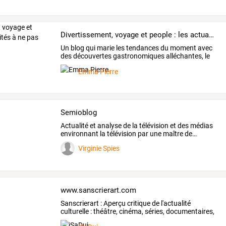
Divertissement, voyage et people : les actualités à ne pas manquer
Un
blog
qui
marie
les
tendances
du
moment
avec
des
découvertes
gastronomiques
alléchantes,
le
tout
…
Emma Pierre
Semioblog
Actualité
et
analyse
de
la
télévision
et
des
médias
environnant
la
télévision
par
une
maître
de
…
Virginie Spies
www.sanscrierart.com
Sanscrierart
:
Aperçu
critique
de
l'actualité
culturelle
:
théâtre,
cinéma,
séries,
documentaires,
expositions,
…