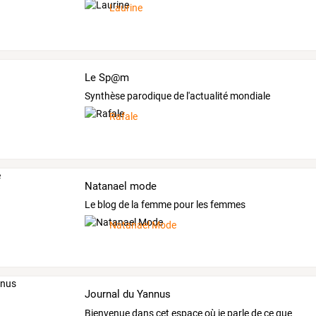
Laurine
Le Sp@m
Synthèse parodique de l'actualité mondiale
Rafale
Natanael mode
Le blog de la femme pour les femmes
Natanael Mode
Journal du Yannus
Bienvenue
dans
cet
espace
où
je
parle
de
ce
que