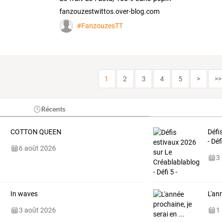
fanzouzestwittos.over-blog.com
#FanzouzesTT
1
2
3
4
5
>
>>
Récents
COTTON QUEEN
Défi
- Dé
6 août 2026
3
In waves
L'ann
3 août 2026
1