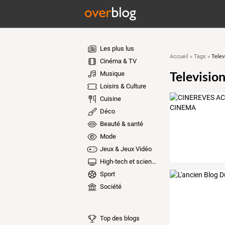
Les plus lus
Telev
Accueil
»
Tags
»
Cinéma & TV
Televisio
Musique
Loisirs & Culture
Cuisine
Déco
Beauté & santé
Mode
Jeux & Jeux Vidéo
High-tech et sciences
Sport
Société
Top des blogs