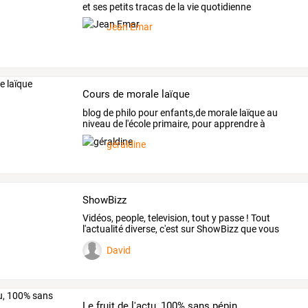
et ses petits tracas de la vie quotidienne
Jean Emar
Cours de morale laïque
blog
de
philo
pour
enfants,de
morale
laïque
au
niveau
de
l'école
primaire,
pour
apprendre
à
penser
par
…
géraldine
ShowBizz
Vidéos,
people,
television,
tout
y
passe
!
Tout
l'actualité
diverse,
c'est
sur
ShowBizz
que
vous
la
…
David
Le fruit de l'actu, 100% sans pépin