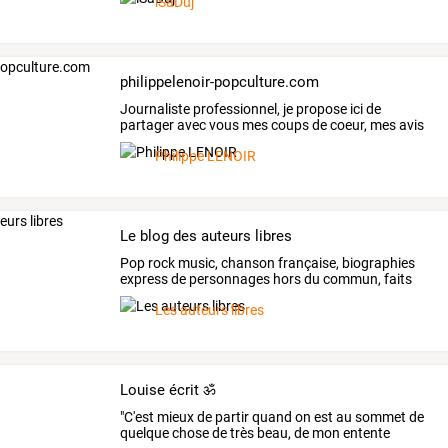
iSaDuj
philippelenoir-popculture.com
Journaliste
professionnel,
je
propose
ici
de
partager
avec
vous
mes
coups
de
coeur,
mes
avis
et
ma
…
Philippe LENOIR
Le blog des auteurs libres
Pop
rock
music,
chanson
française,
biographies
express
de
personnages
hors
du
commun,
faits
de
…
Les auteurs libres
Louise écrit ॐ
"C'est
mieux
de
partir
quand
on
est
au
sommet
de
quelque
chose
de
très
beau,
de
mon
entente