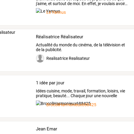
j'aime,
et
surtout
de
moi.
En
effet,
je
voulais
avoir
…
Le Yannus
Réalisatrice Réalisateur
Actualité du monde du cinéma, de la télévision et
de la publicité.
Realisatrice Realisateur
1 idée par jour
Idées
cuisine,
mode,
travail,
formation,
loisirs,
vie
pratique,
beauté...
Chaque
jour
une
nouvelle
idée
…
BrocoliHarmonieux688425
Jean Emar