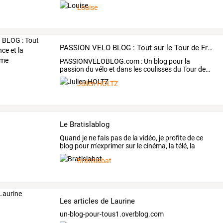
avec
…
Louise
PASSION VELO BLOG : Tout sur le Tour de France et la pratique du cyclisme
PASSIONVELOBLOG.com
:
Un
blog
pour
la
passion
du
vélo
et
dans
les
coulisses
du
Tour
de
…
Julien HOLTZ
Le Bratislablog
Quand
je
ne
fais
pas
de
la
vidéo,
je
profite
de
ce
blog
pour
m'exprimer
sur
le
cinéma,
la
télé,
la
publicité
…
Bratislabat
Les articles de Laurine
un-blog-pour-tous1.overblog.com