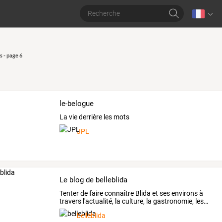
s - page 6
le-belogue
La vie derrière les mots
JPL
Le blog de belleblida
Tenter
de
faire
connaître
Blida
et
ses
environs
à
travers
l'actualité,
la
culture,
la
gastronomie,
les
…
belleblida