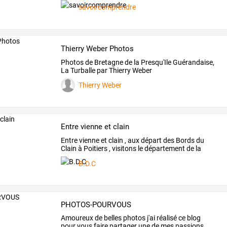
savoircomprendre
Thierry Weber Photos
Photos de Bretagne de la Presqu'Ile Guérandaise,
La Turballe par Thierry Weber
Thierry Weber
Entre vienne et clain
Entre
vienne
et
clain
,
aux
départ
des
Bords
du
Clain
à
Poitiers
,
visitons
le
département
de
la
vienne
,
…
B.D.C
PHOTOS-POURVOUS
Amoureux
de
belles
photos
j'ai
réalisé
ce
blog
pour
vous
faire
partager
une
de
mes
passions.