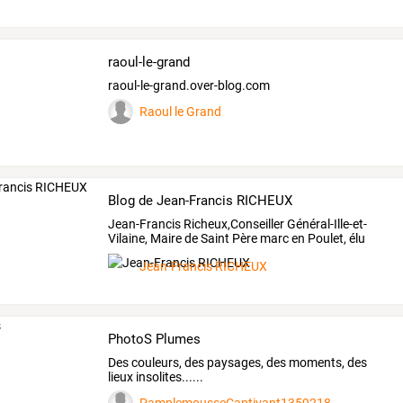
raoul-le-grand
raoul-le-grand.over-blog.com
Raoul le Grand
Blog de Jean-Francis RICHEUX
Jean-Francis
Richeux,Conseiller
Général-Ille-et-
Vilaine,
Maire
de
Saint
Père
marc
en
Poulet,
élu
de
…
Jean-Francis RICHEUX
PhotoS Plumes
Des couleurs, des paysages, des moments, des
lieux insolites......