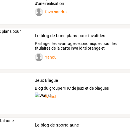
d'une réalisation
fava sandra
Le blog de bons plans pour invalides
Partager
les
avantages
économiques
pour
les
titulaires
de
la
carte
invalidité
orange
et
bénéficiaires
de
…
Yanou
Jeux Blague
Blog du groupe YHC de jeux et de blagues
Wahst
Le blog de sportalaune