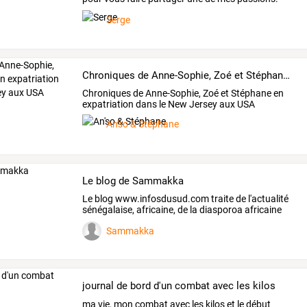
J'attends
…
Serge
Chroniques de Anne-Sophie, Zoé et Stéphane en expatriation dans le New Jersey aux USA
Chroniques de Anne-Sophie, Zoé et Stéphane en
expatriation dans le New Jersey aux USA
An'so & Stéphane
Le blog de Sammakka
Le
blog
www.infosdusud.com
traite
de
l'actualité
sénégalaise,
africaine,
de
la
diasporoa
africaine
en
…
Sammakka
journal de bord d'un combat avec les kilos
ma vie, mon combat avec les kilos et le début