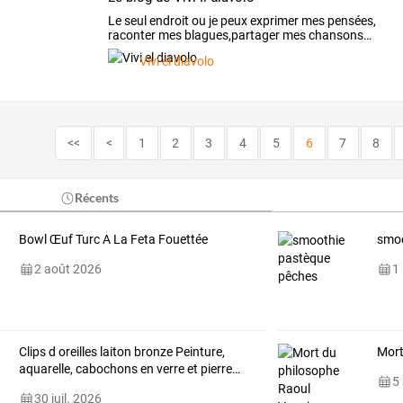
Le
seul
endroit
ou
je
peux
exprimer
mes
pensées,
raconter
mes
blagues,partager
mes
chansons
…
Vivi el diavolo
<<
<
1
2
3
4
5
6
7
8
Récents
Bowl Œuf Turc A La Feta Fouettée
smoo
2 août 2026
1
Clips
d
oreilles
laiton
bronze
Peinture,
Mort
aquarelle,
cabochons
en
verre
et
pierre
…
5
30 juil. 2026