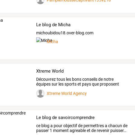
PamplemousseCaptivant1359218
Le blog de Micha
michoubidou18.over-blog.com
Micha
Xtreme World
Découvrez tous les bons conseils de notre
équipes sur les sports et pays que proposent
notre agence.
Xtreme World Agency
Le blog de savoircomprendre
ce
blog
a
pour
objectif
de
permettres
a
chacun
de
passer
1
moment
agreable
et
de
revenir
puisser
…