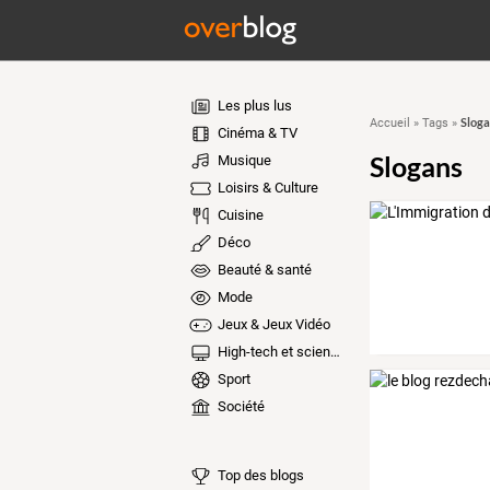
Les plus lus
Sloga
Accueil
»
Tags
»
Cinéma & TV
Slogans
Musique
Loisirs & Culture
Cuisine
Déco
Beauté & santé
Mode
Jeux & Jeux Vidéo
High-tech et sciences
Sport
Société
Top des blogs