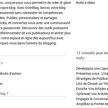
on, conçue pour vous permettre de créer et gérer
Boite à idées
propre blog. Avec OverBlog, lancez votre blog
fessionnel sans nécessiter de compétences
es. Publiez, personnalisez et partagez
ticles, et connectez-vous avec une communauté
rs passionnés. Découvrez des outils puissants
référencement de vos publications et attirer plus
z votre espace en ligne dès aujourd'hui avec
quez-vous dans l'univers du blogging.
12 conseils pour bi
trafic
 ?
Développez une Ligne 
roits d'auteur
Présentez-vous : L'Im
on
L'Art de Choisir un Ti
Blog ?
Optimiser vos Article
Engagez la Conversati
Amplifiez la Portée de