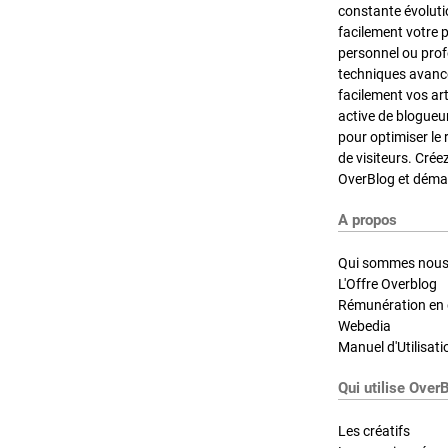
constante évoluti
facilement votre 
personnel ou pro
techniques avancé
facilement vos ar
active de blogueu
pour optimiser le 
de visiteurs. Crée
OverBlog et démar
A propos
Qui sommes nous
L'Offre Overblog
Rémunération en d
Webedia
Manuel d'Utilisati
Qui utilise Over
Les créatifs