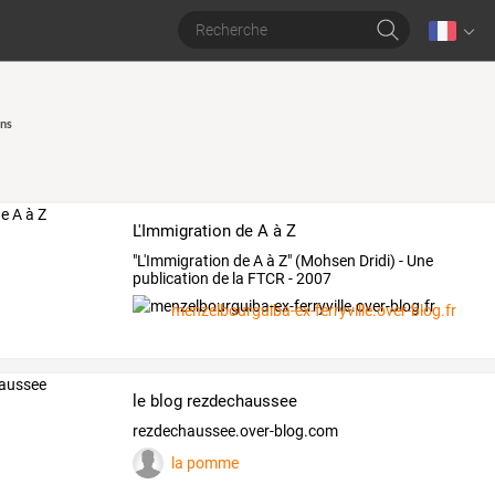
ns
L'Immigration de A à Z
"L'Immigration de A à Z" (Mohsen Dridi) - Une
publication de la FTCR - 2007
menzelbourguiba-ex-ferryville.over-blog.fr
le blog rezdechaussee
rezdechaussee.over-blog.com
la pomme