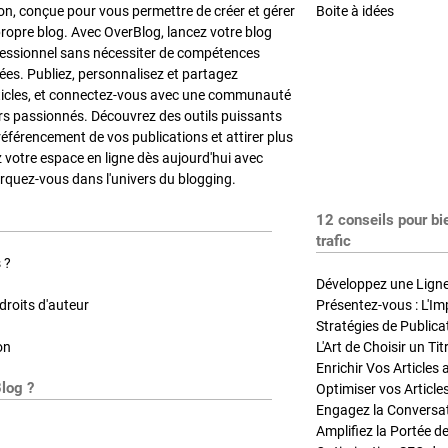
on, conçue pour vous permettre de créer et gérer
Boite à idées
propre blog. Avec OverBlog, lancez votre blog
fessionnel sans nécessiter de compétences
es. Publiez, personnalisez et partagez
ticles, et connectez-vous avec une communauté
rs passionnés. Découvrez des outils puissants
référencement de vos publications et attirer plus
z votre espace en ligne dès aujourd'hui avec
quez-vous dans l'univers du blogging.
12 conseils pour bi
trafic
 ?
Développez une Ligne 
roits d'auteur
Présentez-vous : L'Im
on
L'Art de Choisir un Ti
Blog ?
Optimiser vos Article
Engagez la Conversati
Amplifiez la Portée de