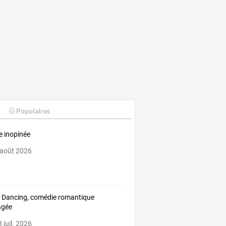
Populaires
te inopinée
 août 2026
y Dancing, comédie romantique
agée
 juil. 2026