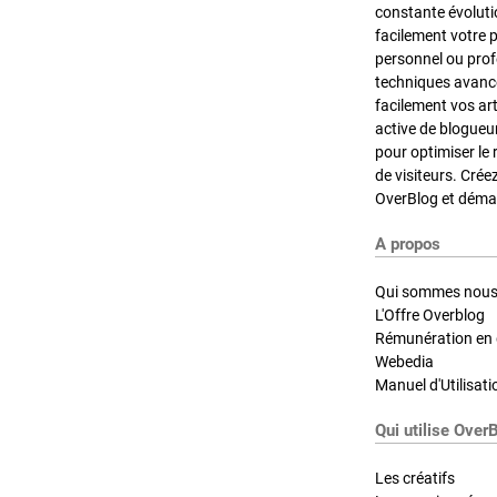
constante évoluti
facilement votre 
personnel ou pro
techniques avancé
facilement vos ar
active de blogueu
pour optimiser le 
de visiteurs. Crée
OverBlog et démar
A propos
Qui sommes nous
L'Offre Overblog
Rémunération en d
Webedia
Manuel d'Utilisati
Qui utilise Over
Les créatifs