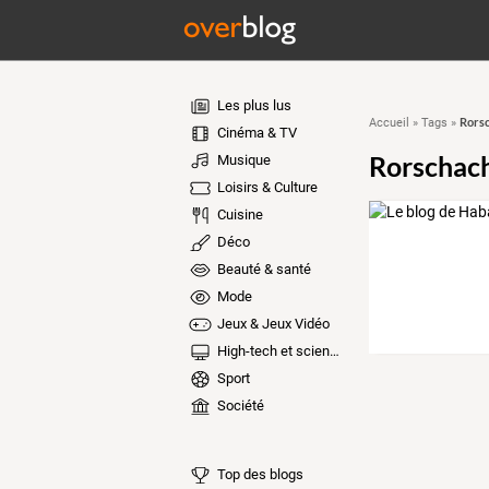
Les plus lus
Rors
Accueil
»
Tags
»
Cinéma & TV
Rorschac
Musique
Loisirs & Culture
Cuisine
Déco
Beauté & santé
Mode
Jeux & Jeux Vidéo
High-tech et sciences
Sport
Société
Top des blogs