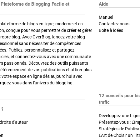
 Plateforme de Blogging Facile et
Aide
Manuel
plateforme de blogs en ligne, moderne et en
Contactez nous
on, conçue pour vous permettre de créer et gérer
Boite à idées
propre blog. Avec OverBlog, lancez votre blog
fessionnel sans nécessiter de compétences
es. Publiez, personnalisez et partagez
ticles, et connectez-vous avec une communauté
rs passionnés. Découvrez des outils puissants
référencement de vos publications et attirer plus
z votre espace en ligne dès aujourd'hui avec
quez-vous dans l'univers du blogging.
12 conseils pour bi
trafic
 ?
Développez une Ligne 
roits d'auteur
Présentez-vous : L'Im
on
L'Art de Choisir un Ti