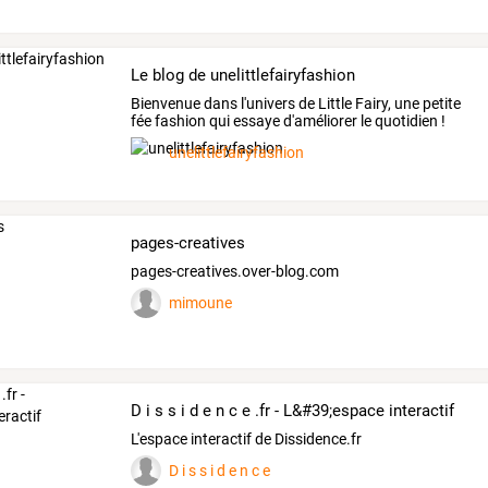
Le blog de unelittlefairyfashion
Bienvenue dans l'univers de Little Fairy, une petite
fée fashion qui essaye d'améliorer le quotidien !
unelittlefairyfashion
pages-creatives
pages-creatives.over-blog.com
mimoune
D i s s i d e n c e .fr - L&#39;espace interactif
L'espace interactif de Dissidence.fr
D i s s i d e n c e