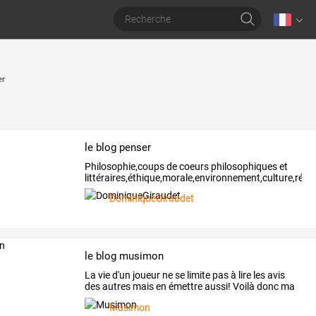
er
le blog penser
Philosophie,coups
de
coeurs
philosophiques
et
littéraires,éthique,morale,environnement,culture,réfl
DominiqueGiraudet
le blog musimon
La
vie
d'un
joueur
ne
se
limite
pas
à
lire
les
avis
des
autres
mais
en
émettre
aussi!
Voilà
donc
ma
vie,
…
Musimon