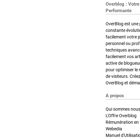
Overblog : Votre
Performante
OverBlog est une 
constante évoluti
facilement votre 
personnel ou pro
techniques avancé
facilement vos ar
active de blogueu
pour optimiser le 
de visiteurs. Crée
OverBlog et démar
A propos
Qui sommes nous
L'Offre Overblog
Rémunération en d
Webedia
Manuel d'Utilisati