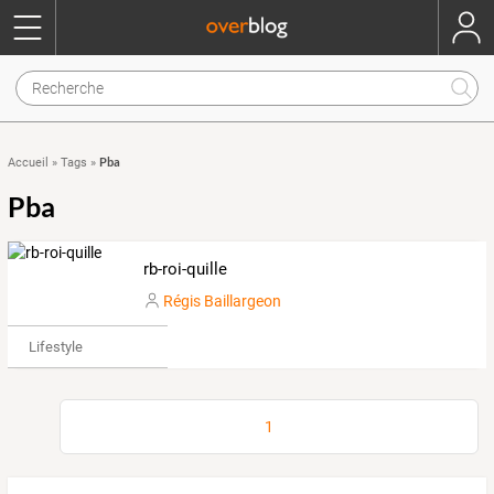
Pba
Accueil
»
Tags
»
Pba
rb-roi-quille
Régis Baillargeon
Lifestyle
1