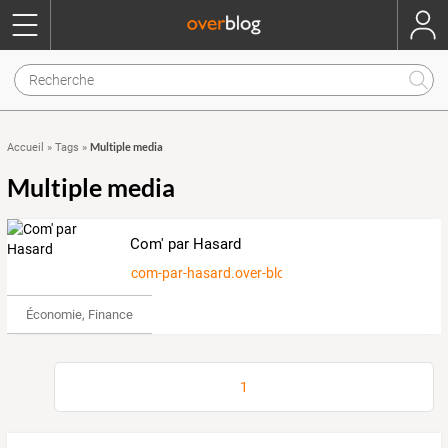
Multiple media
Accueil
»
Tags
»
Multiple media
Com' par Hasard
com-par-hasard.over-blog.com
Économie, Finance & Droit
1