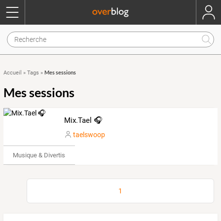
Mes sessions
Accueil
»
Tags
»
Mes sessions
Mix.Tael 🎧
taelswoop
Musique & Divertissements
1