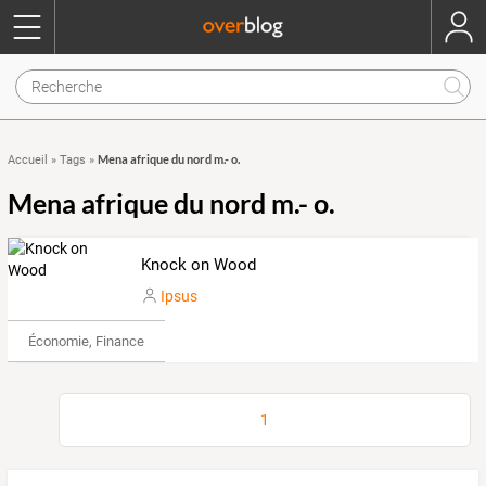
Mena afrique du nord m.- o.
Accueil
»
Tags
»
Mena afrique du nord m.- o.
Knock on Wood
Ipsus
Économie, Finance & Droit
1