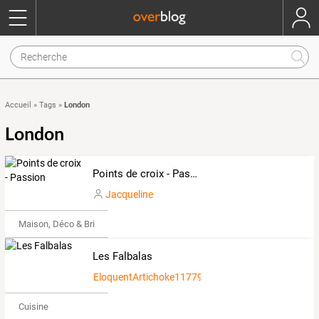
London
Accueil
»
Tags
»
London
Points de croix - Passion
Jacqueline
Maison, Déco & Bricolage
Les Falbalas
EloquentArtichoke117793
Cuisine