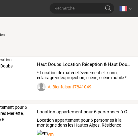
ion
Haut Doubs Location Réception & Haut Doubs Com'Event
*
Location
de
matériel
événementiel
:
sono,
éclairage
vidéoprojection,
scène,
scène
mobile
*
Location
de
…
AilBienfaisant7841049
Location appartement pour 6 personnes à Orcières Merlette, résidence Bellevue B
Location
appartement
pour
6
personnes
à
la
montagne
dans
les
Hautes
Alpes.
Résidence
Bellevue
B.
Été,
…
vm