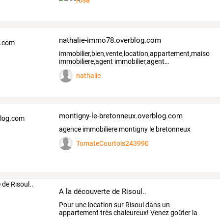
rosa
nathalie-immo78.overblog.com
immobilier,bien,vente,location,appartement,maison,a
immobiliere,agent
immobilier,agent
…
nathalie
montigny-le-bretonneux.overblog.com
agence immobiliere montigny le bretonneux
TomateCourtois243990
A la découverte de Risoul..
Pour
une
location
sur
Risoul
dans
un
appartement
très
chaleureux!
Venez
goûter
la