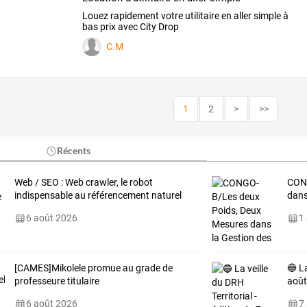
Louez rapidement votre utilitaire en aller simple à
bas prix avec City Drop
C.M
1
2
>
>>
Récents
Web / SEO : Web crawler, le robot
CON
indispensable au référencement naturel
dan
6 août 2026
1
[CAMES]Mikolele promue au grade de
🔵 La
professeure titulaire
août
6 août 2026
7