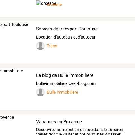
neige
fraiche
de
la
…
orceane
Servces de transport Toulouse
Location d'autobus et d'autocar
Trans
Le blog de Bulle immobiliere
bulle-immobiliere.over-blog.com
Bulle immobiliere
Vacances en Provence
Découvrez
notre
petit
nid
situé
dans
le
Luberon.
Venez
donc
le
visiter
et
pourquoi
pas
y
passer