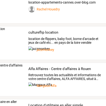
location-appartements-cannes.over-blog.com
Rachel Houedry
cultureflip location
location
de
flippers,
baby
foot,
borne
d'arcade
et
jeux
de
café
etc...
en
pays
de
la
loire
vendée
(nantes,
la
…
jazzmonkey
Alfa Affaires - Centre d'affaires à Rouen
Retrouvez
toutes
les
actualités
et
informations
de
votre
centre
d'affaires,
ALFA
AFFAIRES,
situé
à
…
Margaux Alfa
Location d'utilitaire en aller simple