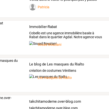
vos
…
Patricia
Immobilier-Rabat
Cobello
est
une
agence
immobilière
basée
à
Rabat
dans
le
quartier
Agdal.
Notre
agence
vous
propose
…
Souad Bouziani
Le blog de Les masques du Rialto
création de costumes Vénitiens
Les masques du Rialto
takchitamoderne.over-blog.com
takchitamoderne.over-blog.com