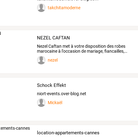
takchitamoderne
NEZEL CAFTAN
Nezel
Caftan
met
à
votre
disposition
des
robes
marocaine
à
l'occasion
de
mariage,
fiancailles,
…
nezel
Schock Effekt
niort-events.over-blog.net
Mickaël
location-appartements-cannes