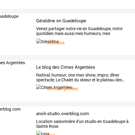
Géraldine en Guadeloupe
Venez
partager
notre
vie
en
Guadeloupe,
notre
quotidien
mais
aussi
mes
humeurs,
mes
rencontres,
…
Géraldine
Le blog des Cimes Argentées
festival;
humour;
one
man
show;
impro;
dîner
spectacle;
Le
Chalet
du
skieur
et
le
plateau
des
…
Cimes Argentées
anoli-studio.overblog.com
Location saisonnière d'un studio en Guadeloupe à
Sainte Rose.