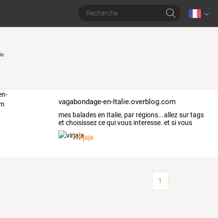
ie
vagabondage-en-Italie.overblog.com
mes
balades
en
Italie,
par
régions...allez
sur
tags
et
choisissez
ce
qui
vous
interesse.
et
si
vous
voulez
…
virjaja
1