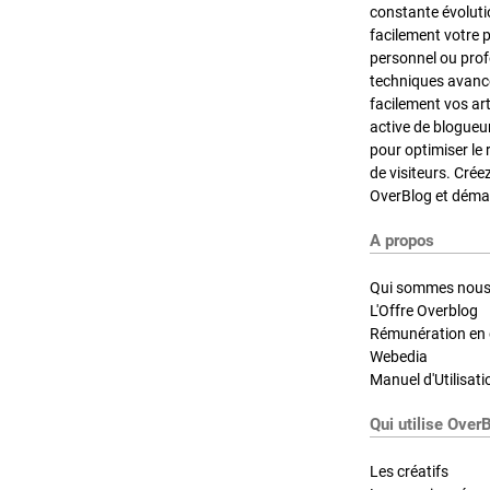
constante évoluti
facilement votre 
personnel ou pro
techniques avancé
facilement vos ar
active de blogueu
pour optimiser le 
de visiteurs. Crée
OverBlog et démar
A propos
Qui sommes nous
L'Offre Overblog
Rémunération en d
Webedia
Manuel d'Utilisati
Qui utilise Over
Les créatifs