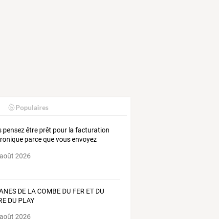
Populaires
s
pensez
être
prêt
pour
la
facturation
tronique
parce
que
vous
envoyez
…
 août 2026
ANES DE LA COMBE DU FER ET DU
RE DU PLAY
 août 2026