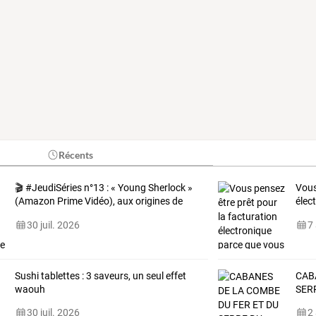
Récents
🎬
#JeudiSéries
n°13
:
«
Young
Sherlock
»
Vou
(Amazon
Prime
Vidéo),
aux
origines
de
élec
la
…
déjà
30 juil. 2026
7
Sushi tablettes : 3 saveurs, un seul effet
CAB
waouh
SER
30 juil. 2026
2