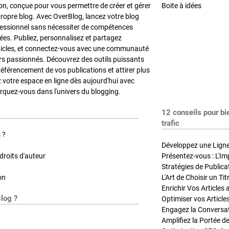
on, conçue pour vous permettre de créer et gérer
Boite à idées
propre blog. Avec OverBlog, lancez votre blog
fessionnel sans nécessiter de compétences
es. Publiez, personnalisez et partagez
ticles, et connectez-vous avec une communauté
rs passionnés. Découvrez des outils puissants
référencement de vos publications et attirer plus
z votre espace en ligne dès aujourd'hui avec
quez-vous dans l'univers du blogging.
12 conseils pour bi
trafic
 ?
Développez une Ligne 
roits d'auteur
Présentez-vous : L'Im
on
L'Art de Choisir un Ti
Blog ?
Optimiser vos Article
Engagez la Conversati
Amplifiez la Portée de