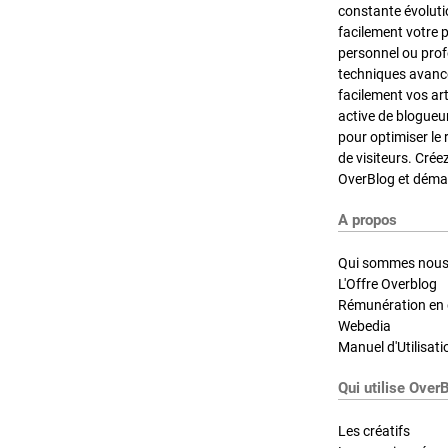
constante évoluti
facilement votre 
personnel ou pro
techniques avancé
facilement vos ar
active de blogueu
pour optimiser le 
de visiteurs. Crée
OverBlog et démar
A propos
Qui sommes nous
L'Offre Overblog
Rémunération en d
Webedia
Manuel d'Utilisati
Qui utilise Over
Les créatifs