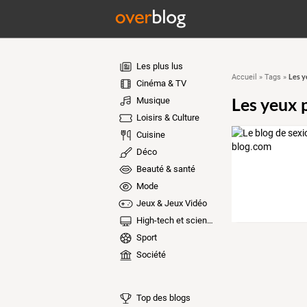
Les plus lus
Les y
Accueil
»
Tags
»
Cinéma & TV
Les yeux 
Musique
Loisirs & Culture
Cuisine
Déco
Beauté & santé
Mode
Jeux & Jeux Vidéo
High-tech et sciences
Sport
Société
Top des blogs