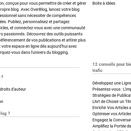
on, conçue pour vous permettre de créer et gérer
Boite à idées
propre blog. Avec OverBlog, lancez votre blog
fessionnel sans nécessiter de compétences
es. Publiez, personnalisez et partagez
ticles, et connectez-vous avec une communauté
rs passionnés. Découvrez des outils puissants
référencement de vos publications et attirer plus
z votre espace en ligne dès aujourd'hui avec
quez-vous dans l'univers du blogging.
12 conseils pour bi
trafic
 ?
Développez une Ligne 
roits d'auteur
Présentez-vous : L'Im
on
L'Art de Choisir un Ti
Blog ?
Optimiser vos Article
Engagez la Conversati
Amplifiez la Portée de