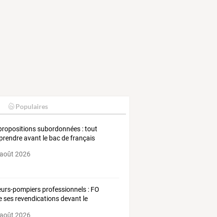
Populaires
propositions subordonnées : tout
rendre avant le bac de français
 août 2026
urs-pompiers
professionnels
:
FO
e
ses
revendications
devant
le
stre
de
…
 août 2026