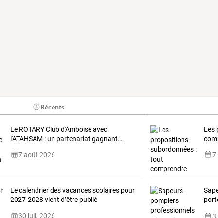
Récents
Le
ROTARY
Club
d'Amboise
avec
Les 
l'ATAHSAM
:
un
partenariat
gagnant
…
comp
7 août 2026
7
Le calendrier des vacances scolaires pour
Sape
2027-2028 vient d’être publié
port
mini
30 juil. 2026
3