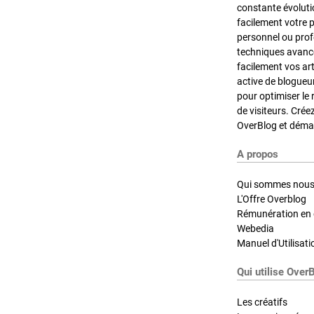
constante évoluti
facilement votre 
personnel ou pro
techniques avancé
facilement vos ar
active de blogueu
pour optimiser le 
de visiteurs. Crée
OverBlog et démar
A propos
Qui sommes nous
L'Offre Overblog
Rémunération en d
Webedia
Manuel d'Utilisati
Qui utilise Over
Les créatifs