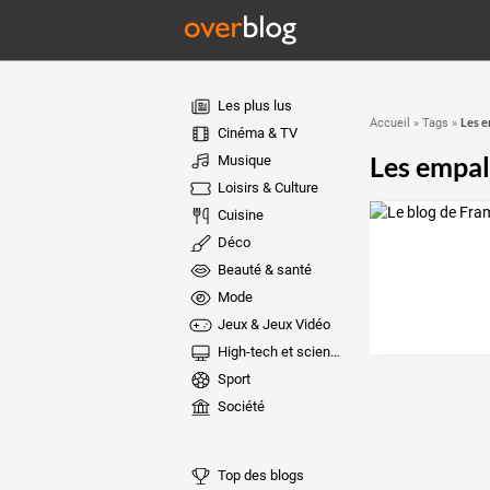
Les plus lus
Les e
Accueil
»
Tags
»
Cinéma & TV
Les empal
Musique
Loisirs & Culture
Cuisine
Déco
Beauté & santé
Mode
Jeux & Jeux Vidéo
High-tech et sciences
Sport
Société
Top des blogs