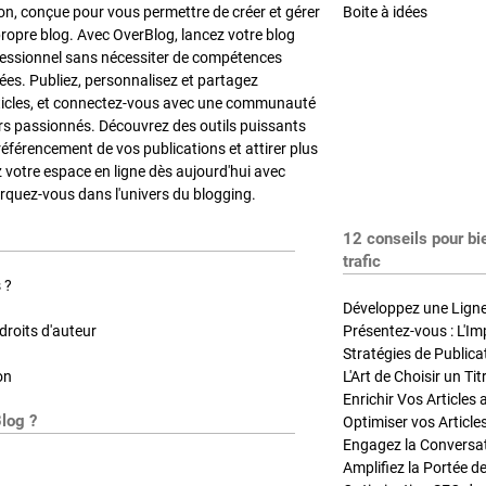
on, conçue pour vous permettre de créer et gérer
Boite à idées
propre blog. Avec OverBlog, lancez votre blog
fessionnel sans nécessiter de compétences
es. Publiez, personnalisez et partagez
ticles, et connectez-vous avec une communauté
rs passionnés. Découvrez des outils puissants
référencement de vos publications et attirer plus
z votre espace en ligne dès aujourd'hui avec
quez-vous dans l'univers du blogging.
12 conseils pour bi
trafic
 ?
Développez une Ligne 
roits d'auteur
Présentez-vous : L'Im
on
L'Art de Choisir un Ti
Blog ?
Optimiser vos Article
Engagez la Conversati
Amplifiez la Portée de