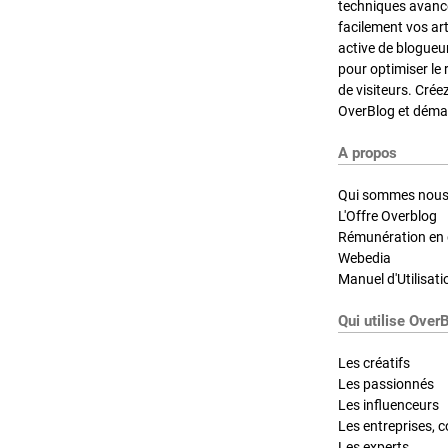
techniques avancé
facilement vos ar
active de blogueu
pour optimiser le 
de visiteurs. Crée
OverBlog et démar
A propos
Qui sommes nous
L'Offre Overblog
Rémunération en d
Webedia
Manuel d'Utilisati
Qui utilise Over
Les créatifs
Les passionnés
Les influenceurs
Les entreprises, c
Les experts