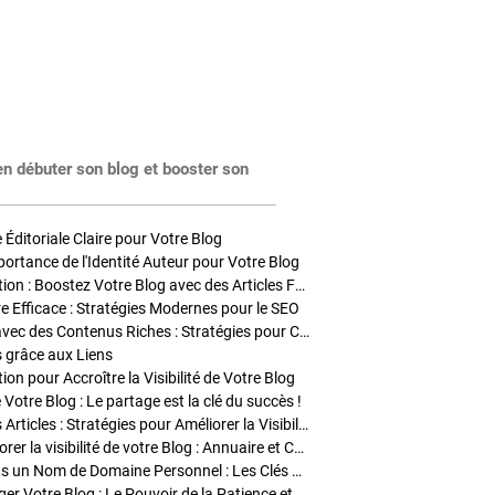
en débuter son blog et booster son
Éditoriale Claire pour Votre Blog
portance de l'Identité Auteur pour Votre Blog
Stratégies de Publication : Boostez Votre Blog avec des Articles Fréquents et Exclusifs
tre Efficace : Stratégies Modernes pour le SEO
Enrichir Vos Articles avec des Contenus Riches : Stratégies pour Captiver et Optimiser
s grâce aux Liens
on pour Accroître la Visibilité de Votre Blog
 Votre Blog : Le partage est la clé du succès !
Optimisation SEO des Articles : Stratégies pour Améliorer la Visibilité de Votre Blog
Stratégies pour améliorer la visibilité de votre Blog : Annuaire et Collaborations
Pourquoi Investir dans un Nom de Domaine Personnel : Les Clés de la Réussite de Votre Blog
Comment Faire Émerger Votre Blog : Le Pouvoir de la Patience et de la Persévérance